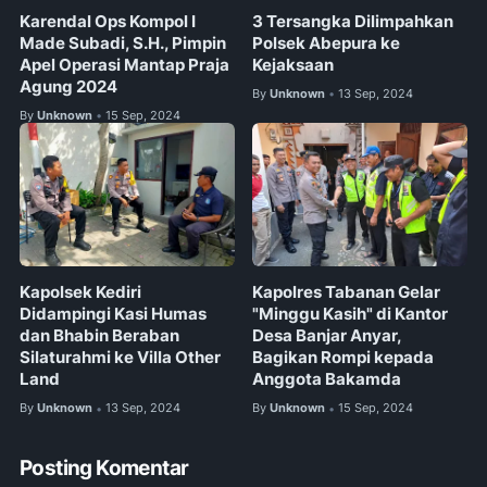
Karendal Ops Kompol I
3 Tersangka Dilimpahkan
Made Subadi, S.H., Pimpin
Polsek Abepura ke
Apel Operasi Mantap Praja
Kejaksaan
Agung 2024
By
Unknown
13 Sep, 2024
•
By
Unknown
15 Sep, 2024
•
Kapolsek Kediri
Kapolres Tabanan Gelar
Didampingi Kasi Humas
"Minggu Kasih" di Kantor
dan Bhabin Beraban
Desa Banjar Anyar,
Silaturahmi ke Villa Other
Bagikan Rompi kepada
Land
Anggota Bakamda
By
Unknown
13 Sep, 2024
By
Unknown
15 Sep, 2024
•
•
Posting Komentar