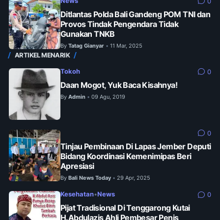
News
0
Ditlantas Polda Bali Gandeng POM TNI dan
Provos Tindak Pengendara Tidak
Gunakan TNKB
By
Tatag Gianyar
11 Mar, 2025
•
ARTIKEL MENARIK
Tokoh
0
Daan Mogot, Yuk Baca Kisahnya!
By
Admin
09 Agu, 2019
•
0
Tinjau Pembinaan Di Lapas Jember Deputi
Bidang Koordinasi Kemenimipas Beri
Apresiasi
By
Bali News Today
29 Apr, 2025
•
Kesehatan
•
News
0
Pijat Tradisional Di Tenggarong Kutai
H.Abdulazis Ahli Pembesar Penis