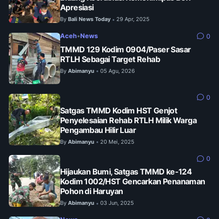
Apresiasi
By
Bali News Today
29 Apr, 2025
•
Aceh
•
News
0
TMMD 129 Kodim 0904/Paser Sasar
RTLH Sebagai Target Rehab
By
Abimanyu
05 Agu, 2026
•
0
Satgas TMMD Kodim HST Genjot
Penyelesaian Rehab RTLH Milik Warga
Pengambau Hilir Luar
By
Abimanyu
20 Mei, 2025
•
0
Hijaukan Bumi, Satgas TMMD ke-124
Kodim 1002/HST Gencarkan Penanaman
Pohon di Haruyan
By
Abimanyu
03 Jun, 2025
•