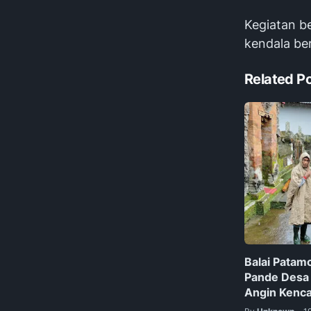
Kegiatan b
kendala ber
Related P
Balai Patamo
Pande Desa 
Angin Kenc