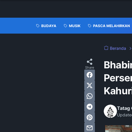
BUDAYA
MUSIK
PASCA MELAHIRKAN
Beranda
Bhabi
Perse
Kahur
Tatag 
Update