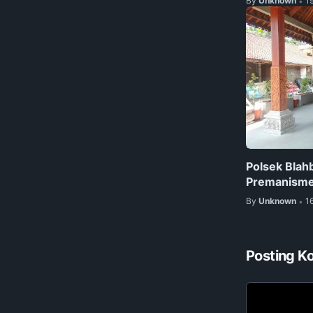
By
Unknown
1
•
Polsek Blah
Premanisme
By
Unknown
1
•
Posting K