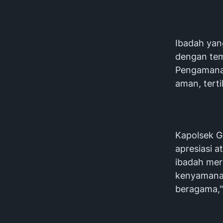
Ibadah yang
dengan tem
Pengamanan
aman, terti
Kapolsek G
apresiasi 
ibadah me
kenyamanan
beragama,"