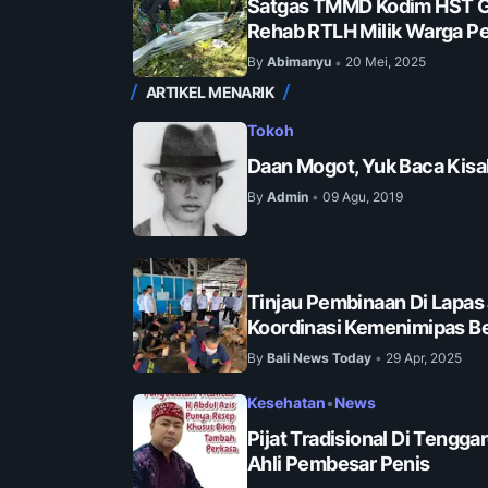
Satgas TMMD Kodim HST G
Rehab RTLH Milik Warga Pe
By
Abimanyu
20 Mei, 2025
•
ARTIKEL MENARIK
Tokoh
Daan Mogot, Yuk Baca Kisa
By
Admin
09 Agu, 2019
•
Tinjau Pembinaan Di Lapas
Koordinasi Kemenimipas Be
By
Bali News Today
29 Apr, 2025
•
Kesehatan
•
News
Pijat Tradisional Di Tengga
Ahli Pembesar Penis