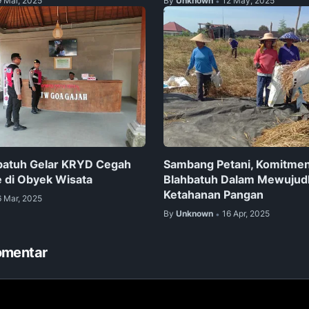
9 Mar, 2025
By
Unknown
12 May, 2025
•
batuh Gelar KRYD Cegah
Sambang Petani, Komitmen
 di Obyek Wisata
Blahbatuh Dalam Mewujud
Ketahanan Pangan
6 Mar, 2025
By
Unknown
16 Apr, 2025
•
omentar