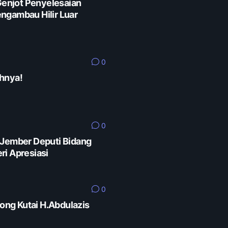
enjot Penyelesaian
ngambau Hilir Luar
0
hnya!
0
 Jember Deputi Bidang
ri Apresiasi
0
rong Kutai H.Abdulazis