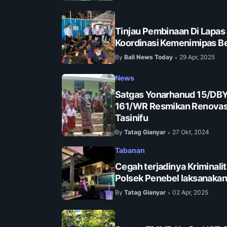
Tinjau Pembinaan Di Lapas
Koordinasi Kemenimipas Be
By
Bali News Today
29 Apr, 2025
•
News
Satgas Yonarhanud 15/DB
161/WR Resmikan Renovasi 
Tasinifu
By
Tatag Gianyar
27 Okt, 2024
•
Tabanan
Cegah terjadinya Kriminalit
Polsek Penebel laksanakan 
By
Tatag Gianyar
02 Apr, 2025
•