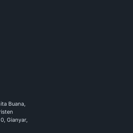
ita Buana,
isten
0, Gianyar,