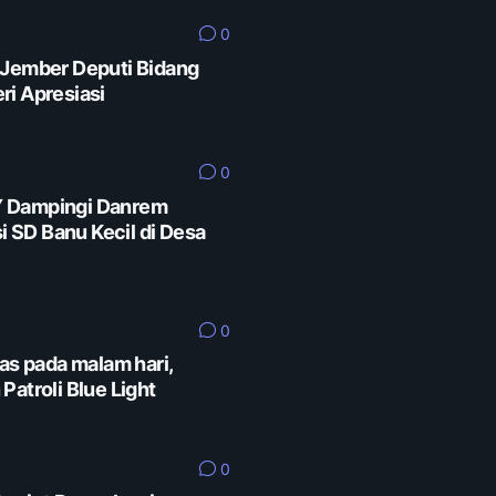
0
 Jember Deputi Bidang
ri Apresiasi
0
Y Dampingi Danrem
SD Banu Kecil di Desa
0
as pada malam hari,
Patroli Blue Light
0