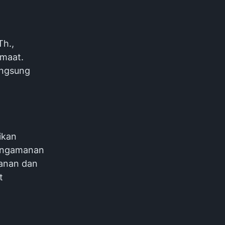
Th.,
emaat.
angsung
ikan
 pengamanan
anan dan
t