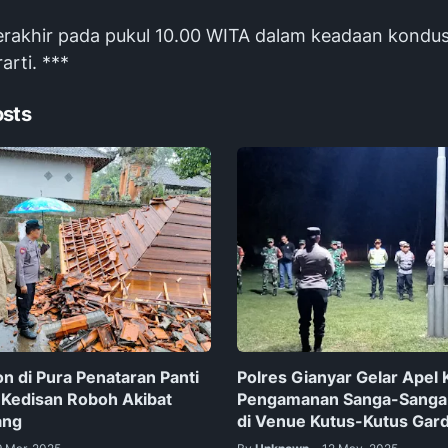
erakhir pada pukul 10.00 WITA dalam keadaan kondus
arti. ***
osts
n di Pura Penataran Panti
Polres Gianyar Gelar Apel 
Kedisan Roboh Akibat
Pengamanan Sanga-Sanga
ang
di Venue Kutus-Kutus Gar