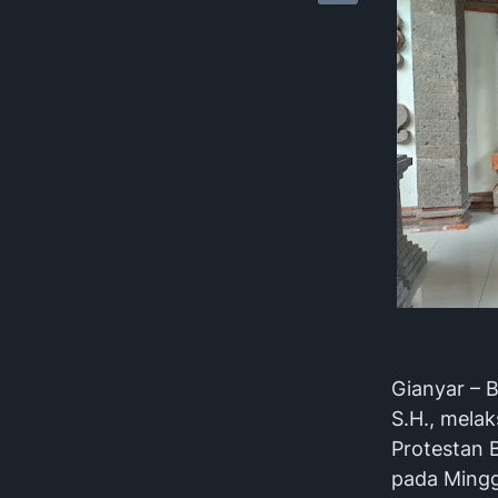
Gianyar – 
S.H., mela
Protestan 
pada Mingg