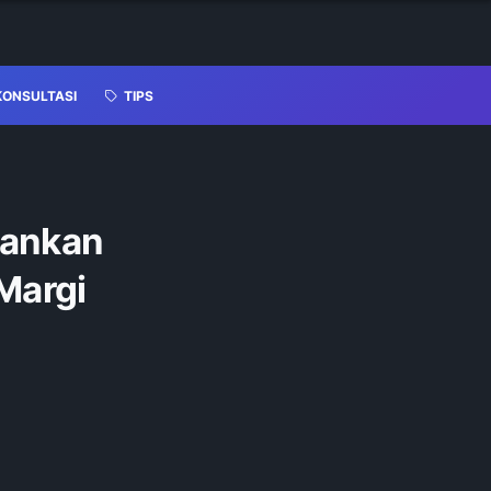
KONSULTASI
TIPS
mankan
Margi