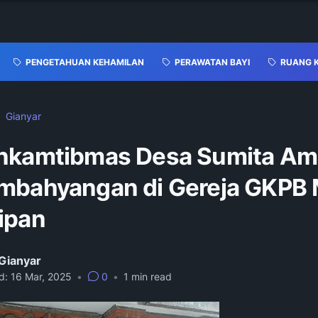
PENGETAHUAN KEHAMILAN
PERAWATAN BAYI
RUANG 
Gianyar
nkamtibmas Desa Sumita A
mbahyangan di Gereja GKPB 
ipan
Gianyar
d:
16 Mar, 2025
•
0
•
1
min read