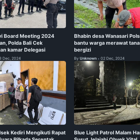
vi Board Meeting 2024
Bhabin desa Wanasari Pol
n, Polda Bali Cek
bantu warga merawat tan
an kamar Delegasi
bergizi
3 Dec, 2024
By
Unknown
02 Dec, 2024
•
lsek Kediri Mengikuti Rapat
Blue Light Patrol Malam Ha
Suara Pilkada Serentak
Susut Jelajahi Obyek Vital