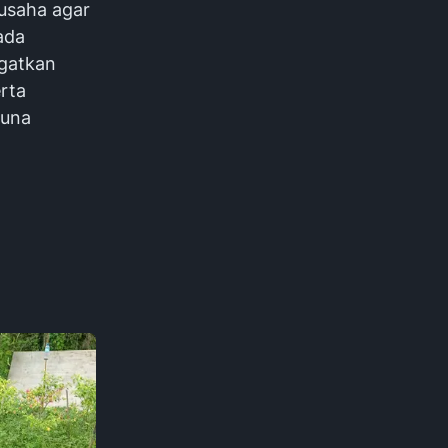
usaha agar
ada
ngatkan
erta
guna