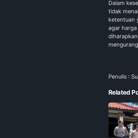
‎Dalam kes
tidak mena
ketentuan 
agar harga 
diharapkan
mengurangi
‎Penulis : 
Related P