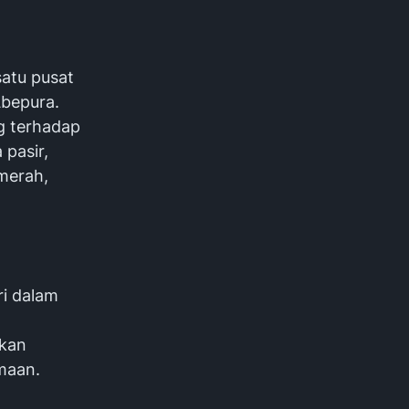
satu pusat
Abepura.
g terhadap
 pasir,
 merah,
ri dalam
ikan
amaan.