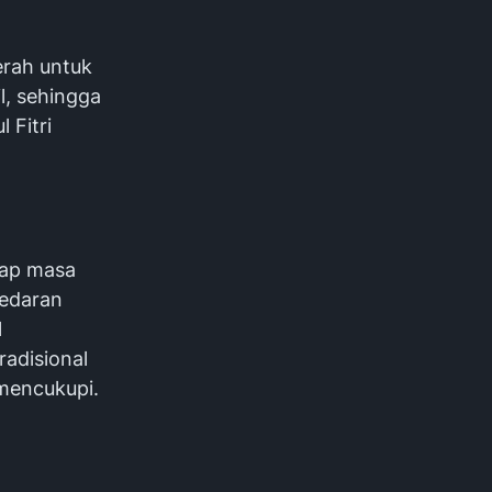
erah untuk
l, sehingga
 Fitri
dap masa
redaran
l
adisional
mencukupi.