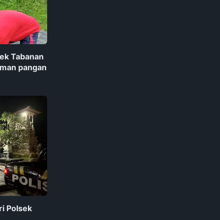
sek Tabanan
aman pangan
ri Polsek