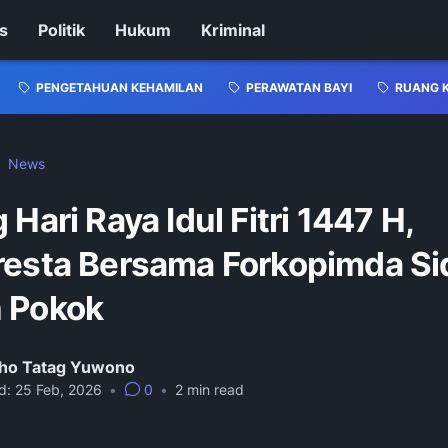
s
Politik
Hukum
Kriminal
PENGETAHUAN KEHAMILAN
PERAWATAN BAYI
RUANG 
News
g Hari Raya Idul Fitri 1447 H,
resta Bersama Forkopimda Si
 Pokok
ho Tatag Yuwono
d:
25 Feb, 2026
•
0
•
2
min read