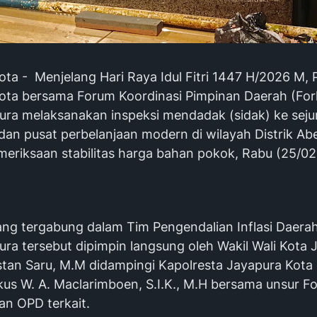
ta - Menjelang Hari Raya Idul Fitri 1447 H/2026 M, 
ota bersama Forum Koordinasi Pimpinan Daerah (Fo
ura melaksanakan inspeksi mendadak (sidak) ke seju
 dan pusat perbelanjaan modern di wilayah Distrik A
meriksaan stabilitas harga bahan pokok, Rabu (25/02
yang tergabung dalam Tim Pengendalian Inflasi Daera
ura tersebut dipimpin langsung oleh Wakil Wali Kota 
Rustan Saru, M.M didampingi Kapolresta Jayapura Kot
ckus W. A. Maclarimboen, S.I.K., M.H bersama unsur 
an OPD terkait.