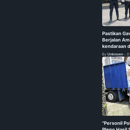
Pastikan Ga
Berjalan Ama
kendaraan d
By
Unknown
0
•
"Personil Po
Pleno Hasil 