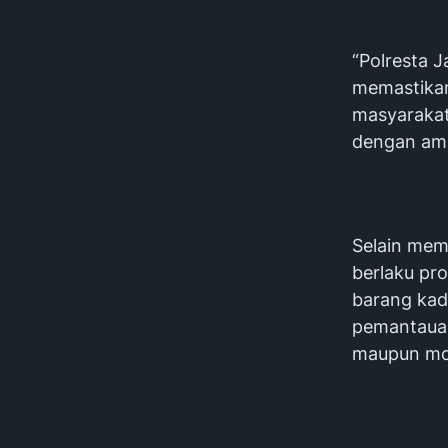
‎“Polresta 
memastikan
masyarakat
dengan ama
‎Selain me
berlaku pr
barang kad
pemantauan
maupun mod