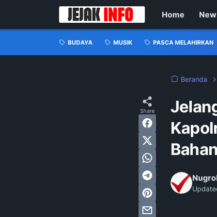
Home
New
BUDAYA
MUSIK
PASCA MELAHIRKAN
Beranda
‎Jelan
Kapol
Bahan
Nugro
Update