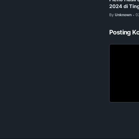
2024 di Tin
By
Unknown
0
•
Posting K