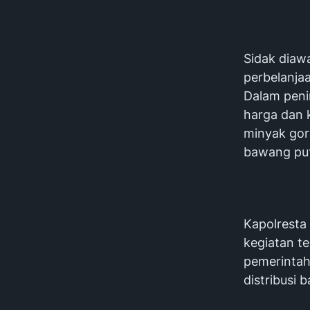
‎Sidak diaw
perbelanja
Dalam peni
harga dan k
minyak gor
bawang put
‎Kapolrest
kegiatan t
pemerintah
distribusi