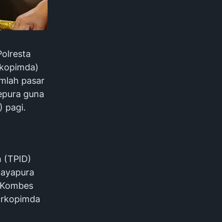
Polresta
rkopimda)
mlah pasar
bepura guna
) pagi.
h (TPID)
Jayapura
a Kombes
Forkopimda