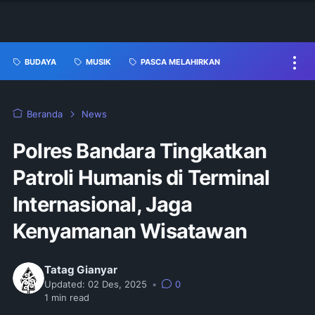
BUDAYA
MUSIK
PASCA MELAHIRKAN
Beranda
News
Polres Bandara Tingkatkan
Patroli Humanis di Terminal
Internasional, Jaga
Kenyamanan Wisatawan
Tatag Gianyar
Updated:
02 Des, 2025
•
0
1
min read