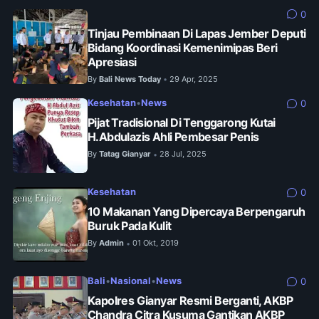
0
Tinjau Pembinaan Di Lapas Jember Deputi
Bidang Koordinasi Kemenimipas Beri
Apresiasi
By
Bali News Today
29 Apr, 2025
•
Kesehatan
•
News
0
Pijat Tradisional Di Tenggarong Kutai
H.Abdulazis Ahli Pembesar Penis
By
Tatag Gianyar
28 Jul, 2025
•
Kesehatan
0
10 Makanan Yang Dipercaya Berpengaruh
Buruk Pada Kulit
By
Admin
01 Okt, 2019
•
Bali
•
Nasional
•
News
0
Kapolres Gianyar Resmi Berganti, AKBP
Chandra Citra Kusuma Gantikan AKBP