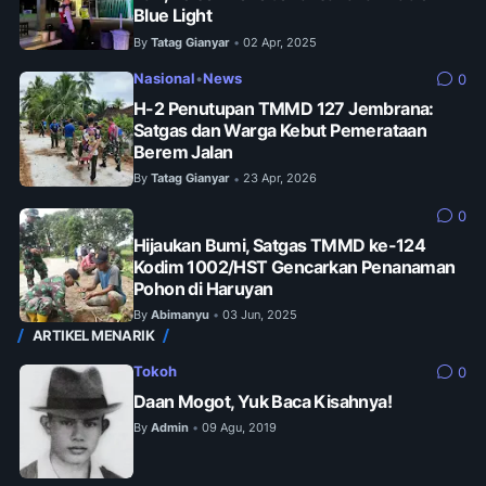
Blue Light
By
Tatag Gianyar
02 Apr, 2025
•
Nasional
•
News
0
H-2 Penutupan TMMD 127 Jembrana:
Satgas dan Warga Kebut Pemerataan
Berem Jalan
By
Tatag Gianyar
23 Apr, 2026
•
0
Hijaukan Bumi, Satgas TMMD ke-124
Kodim 1002/HST Gencarkan Penanaman
Pohon di Haruyan
By
Abimanyu
03 Jun, 2025
•
ARTIKEL MENARIK
Tokoh
0
Daan Mogot, Yuk Baca Kisahnya!
By
Admin
09 Agu, 2019
•