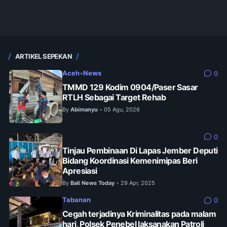
ARTIKEL SEPEKAN
Aceh
•
News
0
TMMD 129 Kodim 0904/Paser Sasar
RTLH Sebagai Target Rehab
By
Abimanyu
05 Agu, 2026
•
0
Tinjau Pembinaan Di Lapas Jember Deputi
Bidang Koordinasi Kemenimipas Beri
Apresiasi
By
Bali News Today
29 Apr, 2025
•
Tabanan
0
Cegah terjadinya Kriminalitas pada malam
hari, Polsek Penebel laksanakan Patroli