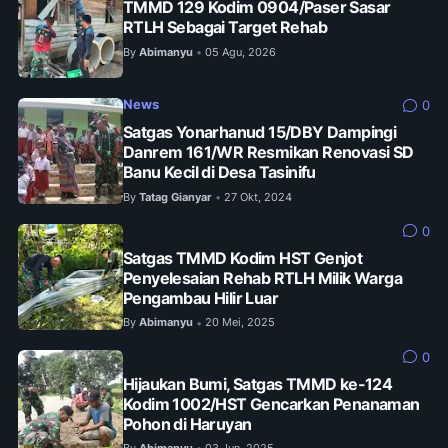
TMMD 129 Kodim 0904/Paser Sasar
RTLH Sebagai Target Rehab
By
Abimanyu
05 Agu, 2026
•
News
0
Satgas Yonarhanud 15/DBY Dampingi
Danrem 161/WR Resmikan Renovasi SD
Banu Kecil di Desa Tasinifu
By
Tatag Gianyar
27 Okt, 2024
•
0
Satgas TMMD Kodim HST Genjot
Penyelesaian Rehab RTLH Milik Warga
Pengambau Hilir Luar
By
Abimanyu
20 Mei, 2025
•
0
Hijaukan Bumi, Satgas TMMD ke-124
Kodim 1002/HST Gencarkan Penanaman
Pohon di Haruyan
By
Abimanyu
03 Jun, 2025