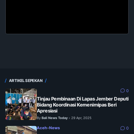
ARTIKEL SEPEKAN
0
Tinjau Pembinaan Di Lapas Jember Deputi
Bidang Koordinasi Kemenimipas Beri
Apresiasi
By
Bali News Today
29 Apr, 2025
•
Aceh
•
News
0