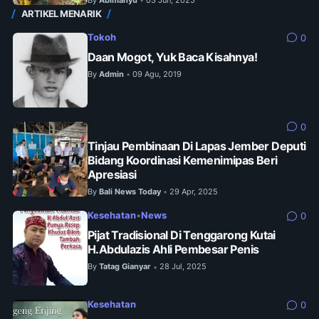
•
ARTIKEL MENARIK
Tokoh
0
Daan Mogot, Yuk Baca Kisahnya!
By
Admin
09 Agu, 2019
•
0
Tinjau Pembinaan Di Lapas Jember Deputi
Bidang Koordinasi Kemenimipas Beri
Apresiasi
By
Bali News Today
29 Apr, 2025
•
Kesehatan
•
News
0
Pijat Tradisional Di Tenggarong Kutai
H.Abdulazis Ahli Pembesar Penis
By
Tatag Gianyar
28 Jul, 2025
•
Kesehatan
0