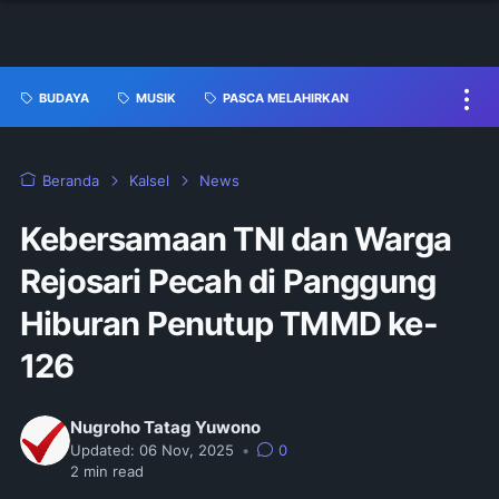
BUDAYA
MUSIK
PASCA MELAHIRKAN
Beranda
Kalsel
News
Kebersamaan TNI dan Warga
Rejosari Pecah di Panggung
Hiburan Penutup TMMD ke-
126
Nugroho Tatag Yuwono
Updated:
06 Nov, 2025
•
0
2
min read