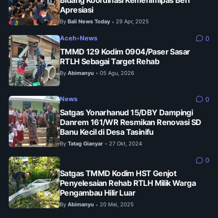
Bidang Koordinasi Kemenimipas Beri
Apresiasi
By
Bali News Today
29 Apr, 2025
•
Aceh
•
News
0
TMMD 129 Kodim 0904/Paser Sasar
RTLH Sebagai Target Rehab
By
Abimanyu
05 Agu, 2026
•
News
0
Satgas Yonarhanud 15/DBY Dampingi
Danrem 161/WR Resmikan Renovasi SD
Banu Kecil di Desa Tasinifu
By
Tatag Gianyar
27 Okt, 2024
•
0
Satgas TMMD Kodim HST Genjot
Penyelesaian Rehab RTLH Milik Warga
Pengambau Hilir Luar
By
Abimanyu
20 Mei, 2025
•