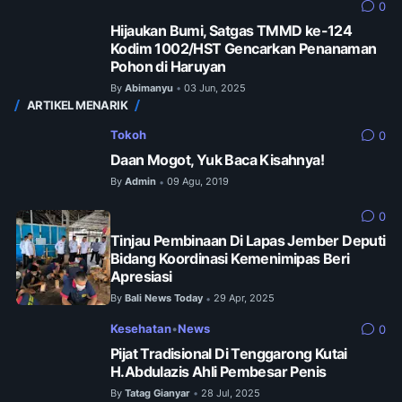
0
Hijaukan Bumi, Satgas TMMD ke-124
Kodim 1002/HST Gencarkan Penanaman
Pohon di Haruyan
By
Abimanyu
03 Jun, 2025
•
ARTIKEL MENARIK
Tokoh
0
Daan Mogot, Yuk Baca Kisahnya!
By
Admin
09 Agu, 2019
•
0
Tinjau Pembinaan Di Lapas Jember Deputi
Bidang Koordinasi Kemenimipas Beri
Apresiasi
By
Bali News Today
29 Apr, 2025
•
Kesehatan
•
News
0
Pijat Tradisional Di Tenggarong Kutai
H.Abdulazis Ahli Pembesar Penis
By
Tatag Gianyar
28 Jul, 2025
•