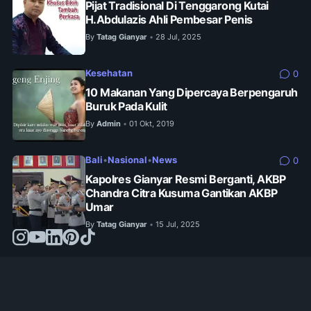
Pijat Tradisional Di Tenggarong Kutai
H.Abdulazis Ahli Pembesar Penis
By
Tatag Gianyar
28 Jul, 2025
•
Kesehatan
0
10 Makanan Yang Dipercaya Berpengaruh
Buruk Pada Kulit
By
Admin
01 Okt, 2019
•
Bali
•
Nasional
•
News
0
Kapolres Gianyar Resmi Berganti, AKBP
Chandra Citra Kusuma Gantikan AKBP
Umar
By
Tatag Gianyar
15 Jul, 2025
•
© 2024 -
jejakinfo.web.id