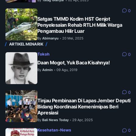
By
Tatag Gianyar
02 Apr, 2025
•
0
Satgas TMMD Kodim HST Genjot
Penyelesaian Rehab RTLH Milik Warga
Pengambau Hilir Luar
By
Abimanyu
20 Mei, 2025
•
ARTIKEL MENARIK
Tokoh
0
Daan Mogot, Yuk Baca Kisahnya!
By
Admin
09 Agu, 2019
•
0
Tinjau Pembinaan Di Lapas Jember Deputi
Bidang Koordinasi Kemenimipas Beri
Apresiasi
By
Bali News Today
29 Apr, 2025
•
Kesehatan
•
News
0