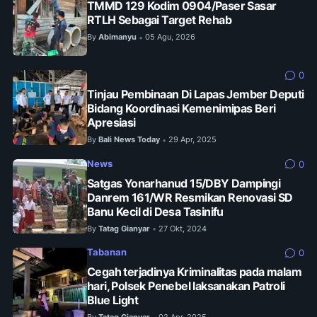
TMMD 129 Kodim 0904/Paser Sasar
RTLH Sebagai Target Rehab
By
Abimanyu
05 Agu, 2026
•
0
Tinjau Pembinaan Di Lapas Jember Deputi
Bidang Koordinasi Kemenimipas Beri
Apresiasi
By
Bali News Today
29 Apr, 2025
•
News
0
Satgas Yonarhanud 15/DBY Dampingi
Danrem 161/WR Resmikan Renovasi SD
Banu Kecil di Desa Tasinifu
By
Tatag Gianyar
27 Okt, 2024
•
Tabanan
0
Cegah terjadinya Kriminalitas pada malam
hari, Polsek Penebel laksanakan Patroli
Blue Light