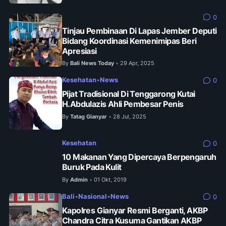
0
Tinjau Pembinaan Di Lapas Jember Deputi
Bidang Koordinasi Kemenimipas Beri
Apresiasi
By
Bali News Today
29 Apr, 2025
•
Kesehatan
•
News
0
Pijat Tradisional Di Tenggarong Kutai
H.Abdulazis Ahli Pembesar Penis
By
Tatag Gianyar
28 Jul, 2025
•
Kesehatan
0
10 Makanan Yang Dipercaya Berpengaruh
Buruk Pada Kulit
By
Admin
01 Okt, 2019
•
Bali
•
Nasional
•
News
0
Kapolres Gianyar Resmi Berganti, AKBP
Chandra Citra Kusuma Gantikan AKBP