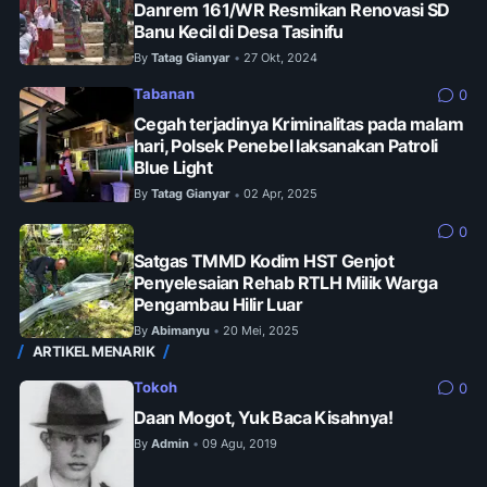
Danrem 161/WR Resmikan Renovasi SD
Banu Kecil di Desa Tasinifu
By
Tatag Gianyar
27 Okt, 2024
•
Tabanan
0
Cegah terjadinya Kriminalitas pada malam
hari, Polsek Penebel laksanakan Patroli
Blue Light
By
Tatag Gianyar
02 Apr, 2025
•
0
Satgas TMMD Kodim HST Genjot
Penyelesaian Rehab RTLH Milik Warga
Pengambau Hilir Luar
By
Abimanyu
20 Mei, 2025
•
ARTIKEL MENARIK
Tokoh
0
Daan Mogot, Yuk Baca Kisahnya!
By
Admin
09 Agu, 2019
•