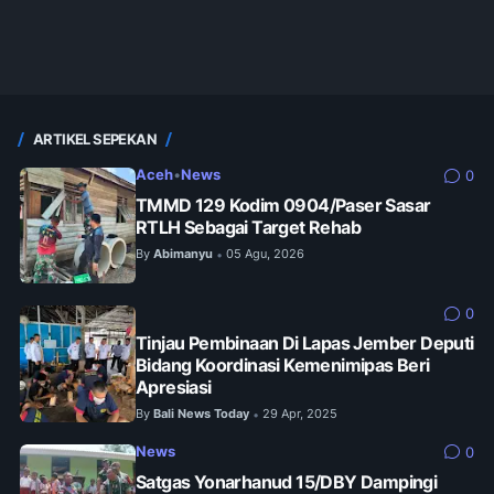
ARTIKEL SEPEKAN
Aceh
•
News
0
TMMD 129 Kodim 0904/Paser Sasar
RTLH Sebagai Target Rehab
By
Abimanyu
05 Agu, 2026
•
0
Tinjau Pembinaan Di Lapas Jember Deputi
Bidang Koordinasi Kemenimipas Beri
Apresiasi
By
Bali News Today
29 Apr, 2025
•
News
0
Satgas Yonarhanud 15/DBY Dampingi