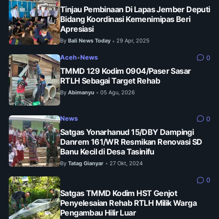
Tinjau Pembinaan Di Lapas Jember Deputi
Bidang Koordinasi Kemenimipas Beri
Apresiasi
By
Bali News Today
29 Apr, 2025
•
Aceh
•
News
0
TMMD 129 Kodim 0904/Paser Sasar
RTLH Sebagai Target Rehab
By
Abimanyu
05 Agu, 2026
•
News
0
Satgas Yonarhanud 15/DBY Dampingi
Danrem 161/WR Resmikan Renovasi SD
Banu Kecil di Desa Tasinifu
By
Tatag Gianyar
27 Okt, 2024
•
0
Satgas TMMD Kodim HST Genjot
Penyelesaian Rehab RTLH Milik Warga
Pengambau Hilir Luar