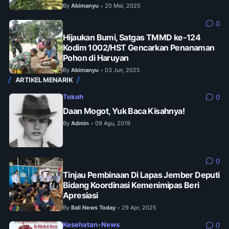
By
Abimanyu
20 Mei, 2025
•
0
Hijaukan Bumi, Satgas TMMD ke-124
Kodim 1002/HST Gencarkan Penanaman
Pohon di Haruyan
By
Abimanyu
03 Jun, 2025
•
ARTIKEL MENARIK
Tokoh
0
Daan Mogot, Yuk Baca Kisahnya!
By
Admin
09 Agu, 2019
•
0
Tinjau Pembinaan Di Lapas Jember Deputi
Bidang Koordinasi Kemenimipas Beri
Apresiasi
By
Bali News Today
29 Apr, 2025
•
Kesehatan
•
News
0