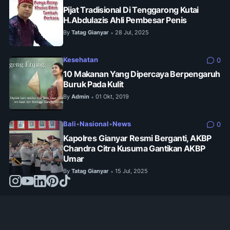
Pijat Tradisional Di Tenggarong Kutai
H.Abdulazis Ahli Pembesar Penis
By
Tatag Gianyar
28 Jul, 2025
•
Kesehatan
0
10 Makanan Yang Dipercaya Berpengaruh
Buruk Pada Kulit
By
Admin
01 Okt, 2019
•
Bali
•
Nasional
•
News
0
Kapolres Gianyar Resmi Berganti, AKBP
Chandra Citra Kusuma Gantikan AKBP
Umar
By
Tatag Gianyar
15 Jul, 2025
•
© 2024 -
jejakinfo.web.id