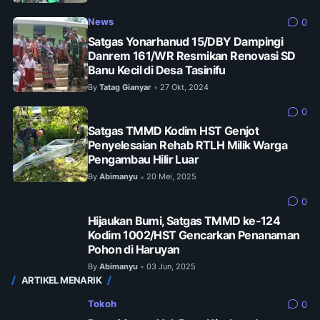
News
0
Satgas Yonarhanud 15/DBY Dampingi
Danrem 161/WR Resmikan Renovasi SD
Banu Kecil di Desa Tasinifu
By
Tatag Gianyar
27 Okt, 2024
•
0
Satgas TMMD Kodim HST Genjot
Penyelesaian Rehab RTLH Milik Warga
Pengambau Hilir Luar
By
Abimanyu
20 Mei, 2025
•
0
Hijaukan Bumi, Satgas TMMD ke-124
Kodim 1002/HST Gencarkan Penanaman
Pohon di Haruyan
By
Abimanyu
03 Jun, 2025
•
ARTIKEL MENARIK
Tokoh
0