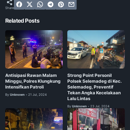
Related Posts
Antisipasi Rawan Malam
Strong Point Personil
Minggu, Polres Klungkung
Polsek Selemadeg di Kec.
Intensifkan Patroli
Selemadeg, Preventif
Tekan Angka Kecelakaan
By
Unknown
21 Jul, 2024
•
Lalu Lintas
By
Unknown
23 Jul, 2024
•