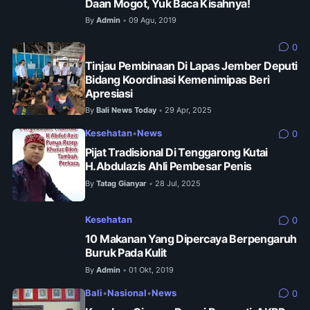
Daan Mogot, Yuk Baca Kisahnya!
By
Admin
09 Agu, 2019
•
0
Tinjau Pembinaan Di Lapas Jember Deputi
Bidang Koordinasi Kemenimipas Beri
Apresiasi
By
Bali News Today
29 Apr, 2025
•
Kesehatan
•
News
0
Pijat Tradisional Di Tenggarong Kutai
H.Abdulazis Ahli Pembesar Penis
By
Tatag Gianyar
28 Jul, 2025
•
Kesehatan
0
10 Makanan Yang Dipercaya Berpengaruh
Buruk Pada Kulit
By
Admin
01 Okt, 2019
•
Bali
•
Nasional
•
News
0