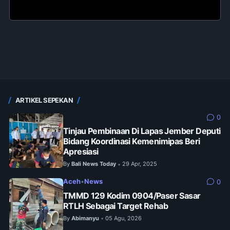
ARTIKEL SEPEKAN
0
Tinjau Pembinaan Di Lapas Jember Deputi
Bidang Koordinasi Kemenimipas Beri
Apresiasi
By
Bali News Today
29 Apr, 2025
•
Aceh
•
News
0
TMMD 129 Kodim 0904/Paser Sasar
RTLH Sebagai Target Rehab
By
Abimanyu
05 Agu, 2026
•