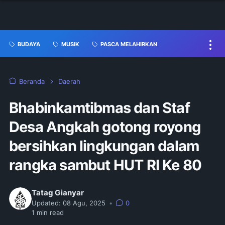
BUDAYA
MUSIK
PASCA MELAHIRKAN
Beranda
Daerah
Bhabinkamtibmas dan Staf
Desa Angkah gotong royong
bersihkan lingkungan dalam
rangka sambut HUT RI Ke 80
Tatag Gianyar
Updated:
08 Agu, 2025
•
0
1
min read