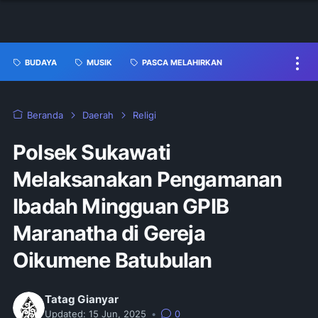
BUDAYA
MUSIK
PASCA MELAHIRKAN
Beranda
Daerah
Religi
Polsek Sukawati
Melaksanakan Pengamanan
Ibadah Mingguan GPIB
Maranatha di Gereja
Oikumene Batubulan
Tatag Gianyar
Updated:
15 Jun, 2025
•
0