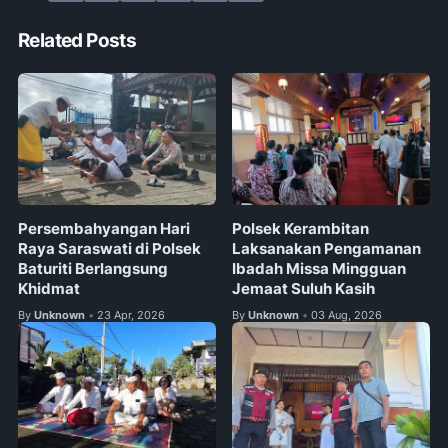
Related Posts
Persembahyangan Hari
Polsek Kerambitan
Raya Saraswati di Polsek
Laksanakan Pengamanan
Baturiti Berlangsung
Ibadah Missa Mingguan
Khidmat
Jemaat Suluh Kasih
By
Unknown
23 Apr, 2026
By
Unknown
03 Aug, 2026
•
•