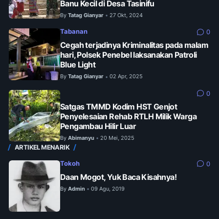
Banu Kecil di Desa Tasinifu
By
Tatag Gianyar
27 Okt, 2024
•
Tabanan
0
Cegah terjadinya Kriminalitas pada malam
hari, Polsek Penebel laksanakan Patroli
Blue Light
By
Tatag Gianyar
02 Apr, 2025
•
0
Satgas TMMD Kodim HST Genjot
Penyelesaian Rehab RTLH Milik Warga
Pengambau Hilir Luar
By
Abimanyu
20 Mei, 2025
•
ARTIKEL MENARIK
Tokoh
0
Daan Mogot, Yuk Baca Kisahnya!
By
Admin
09 Agu, 2019
•