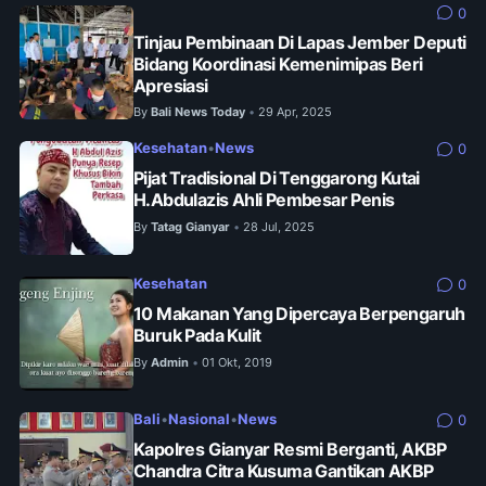
0
Tinjau Pembinaan Di Lapas Jember Deputi
Bidang Koordinasi Kemenimipas Beri
Apresiasi
By
Bali News Today
29 Apr, 2025
•
Kesehatan
•
News
0
Pijat Tradisional Di Tenggarong Kutai
H.Abdulazis Ahli Pembesar Penis
By
Tatag Gianyar
28 Jul, 2025
•
Kesehatan
0
10 Makanan Yang Dipercaya Berpengaruh
Buruk Pada Kulit
By
Admin
01 Okt, 2019
•
Bali
•
Nasional
•
News
0
Kapolres Gianyar Resmi Berganti, AKBP
Chandra Citra Kusuma Gantikan AKBP