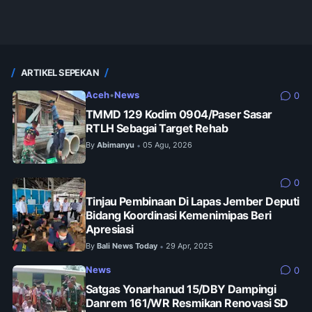
ARTIKEL SEPEKAN
Aceh
•
News
0
TMMD 129 Kodim 0904/Paser Sasar
RTLH Sebagai Target Rehab
By
Abimanyu
05 Agu, 2026
•
0
Tinjau Pembinaan Di Lapas Jember Deputi
Bidang Koordinasi Kemenimipas Beri
Apresiasi
By
Bali News Today
29 Apr, 2025
•
News
0
Satgas Yonarhanud 15/DBY Dampingi
Danrem 161/WR Resmikan Renovasi SD