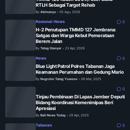
RTLH Sebagai Target Rehab
By
Abimanyu
05 Agu, 2026
•
Nasional
•
News
0
H-2 Penutupan TMMD 127 Jembrana:
Satgas dan Warga Kebut Pemerataan
Berem Jalan
By
Tatag Gianyar
23 Apr, 2026
•
News
0
Blue Light Patrol Polres Tabanan Jaga
Keamanan Perumahan dan Gedung Mario
By
Nugroho Tatag Yuwono
06 Mar, 2025
•
0
Tinjau Pembinaan Di Lapas Jember Deputi
Bidang Koordinasi Kemenimipas Beri
Apresiasi
By
Bali News Today
29 Apr, 2025
•
Tabanan
0