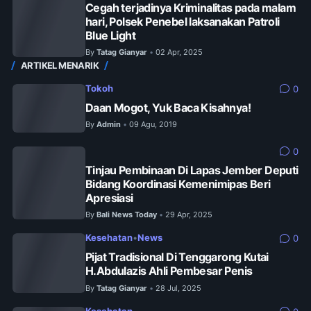
Cegah terjadinya Kriminalitas pada malam
hari, Polsek Penebel laksanakan Patroli
Blue Light
By
Tatag Gianyar
02 Apr, 2025
•
ARTIKEL MENARIK
Tokoh
0
Daan Mogot, Yuk Baca Kisahnya!
By
Admin
09 Agu, 2019
•
0
Tinjau Pembinaan Di Lapas Jember Deputi
Bidang Koordinasi Kemenimipas Beri
Apresiasi
By
Bali News Today
29 Apr, 2025
•
Kesehatan
•
News
0
Pijat Tradisional Di Tenggarong Kutai
H.Abdulazis Ahli Pembesar Penis
By
Tatag Gianyar
28 Jul, 2025
•