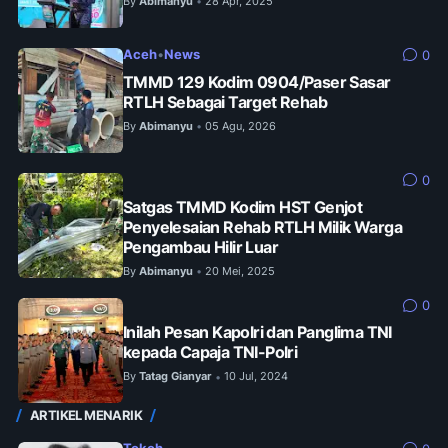
By
Abimanyu
28 Apr, 2025
•
Aceh
•
News
0
TMMD 129 Kodim 0904/Paser Sasar
RTLH Sebagai Target Rehab
By
Abimanyu
05 Agu, 2026
•
0
Satgas TMMD Kodim HST Genjot
Penyelesaian Rehab RTLH Milik Warga
Pengambau Hilir Luar
By
Abimanyu
20 Mei, 2025
•
0
Inilah Pesan Kapolri dan Panglima TNI
kepada Capaja TNI-Polri
By
Tatag Gianyar
10 Jul, 2024
•
ARTIKEL MENARIK