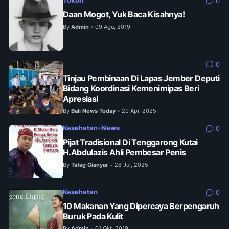
Tokoh
0
Daan Mogot, Yuk Baca Kisahnya!
By
Admin
09 Agu, 2019
•
0
Tinjau Pembinaan Di Lapas Jember Deputi
Bidang Koordinasi Kemenimipas Beri
Apresiasi
By
Bali News Today
29 Apr, 2025
•
Kesehatan
•
News
0
Pijat Tradisional Di Tenggarong Kutai
H.Abdulazis Ahli Pembesar Penis
By
Tatag Gianyar
28 Jul, 2025
•
Kesehatan
0
10 Makanan Yang Dipercaya Berpengaruh
Buruk Pada Kulit
By
Admin
01 Okt, 2019
•