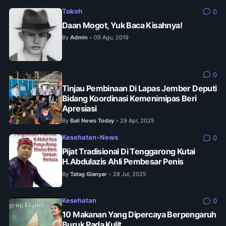
Tokoh
0
Daan Mogot, Yuk Baca Kisahnya!
By
Admin
09 Agu, 2019
•
0
Tinjau Pembinaan Di Lapas Jember Deputi
Bidang Koordinasi Kemenimipas Beri
Apresiasi
By
Bali News Today
29 Apr, 2025
•
Kesehatan
•
News
0
Pijat Tradisional Di Tenggarong Kutai
H.Abdulazis Ahli Pembesar Penis
By
Tatag Gianyar
28 Jul, 2025
•
Kesehatan
0
10 Makanan Yang Dipercaya Berpengaruh
Buruk Pada Kulit