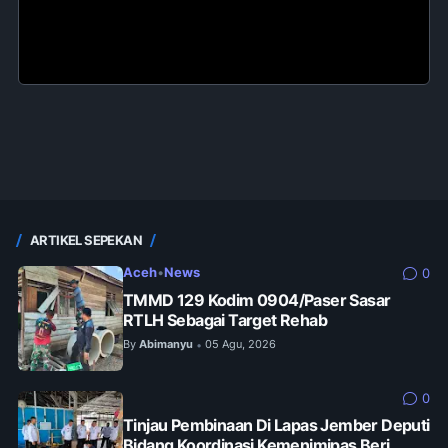
ARTIKEL SEPEKAN
Aceh
•
News
0
TMMD 129 Kodim 0904/Paser Sasar
RTLH Sebagai Target Rehab
By
Abimanyu
05 Agu, 2026
•
0
Tinjau Pembinaan Di Lapas Jember Deputi
Bidang Koordinasi Kemenimipas Beri