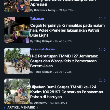
Apresiasi
By
Bali News Today
29 Apr, 2025
•
Tabanan
0
Cegah terjadinya Kriminalitas pada malam
hari, Polsek Penebel laksanakan Patroli
Blue Light
By
Tatag Gianyar
02 Apr, 2025
•
Nasional
•
News
0
H-2 Penutupan TMMD 127 Jembrana:
Satgas dan Warga Kebut Pemerataan
Berem Jalan
By
Tatag Gianyar
23 Apr, 2026
•
0
Hijaukan Bumi, Satgas TMMD ke-124
Kodim 1002/HST Gencarkan Penanaman
Pohon di Haruyan
By
Abimanyu
03 Jun, 2025
•
ARTIKEL MENARIK