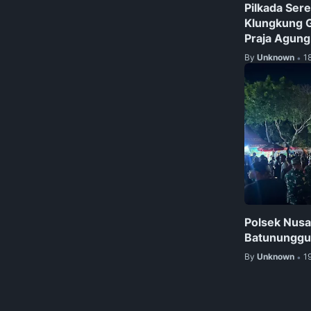
Pilkada Ser
Klungkung G
Praja Agung
By
Unknown
1
•
Polsek Nus
Batununggul 
By
Unknown
1
•