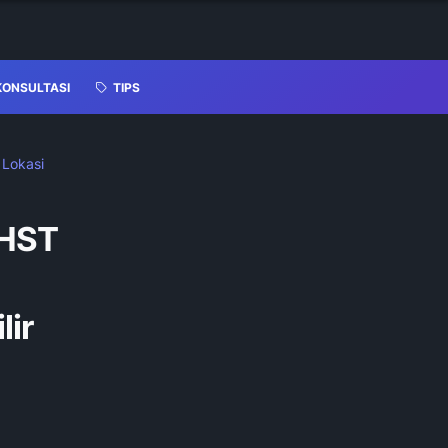
KONSULTASI
TIPS
 Lokasi
/HST
ir