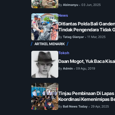
By
Abimanyu
03 Jun, 2025
•
News
Ditlantas Polda Bali Gand
Tindak Pengendara Tidak
By
Tatag Gianyar
11 Mar, 2025
•
ARTIKEL MENARIK
Tokoh
Daan Mogot, Yuk Baca Kisa
By
Admin
09 Agu, 2019
•
Tinjau Pembinaan Di Lapas
Koordinasi Kemenimipas Be
By
Bali News Today
29 Apr, 2025
•