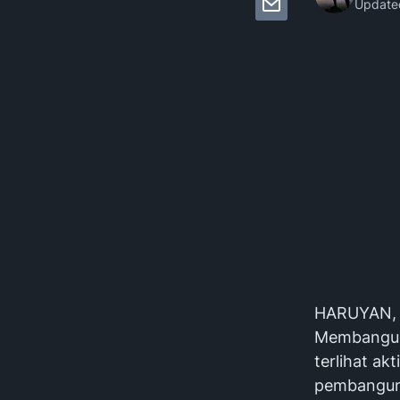
Update
HARUYAN, 
Membangun
terlihat ak
pembanguna