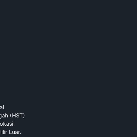
al
gah (HST)
lokasi
ir Luar.