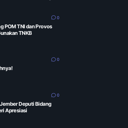
0
eng POM TNI dan Provos
 Gunakan TNKB
0
hnya!
0
 Jember Deputi Bidang
ri Apresiasi