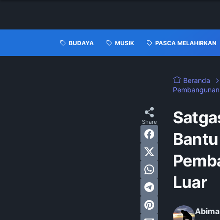
BUDAYA
MUSIK
PASCA MELAHIRKAN
Beranda
Pembangunan J
Satga
Bantu 
Pemba
Luar
Abima