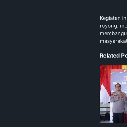
Kegiatan i
royong, me
membangun 
masyarakat
Related P