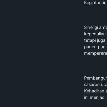
Kegiatan in
Sinergi an
kepedulian
tetapi jug
panen padi
mempererat 
Pembanguna
sasaran ut
Kehadiran 
ini menjad