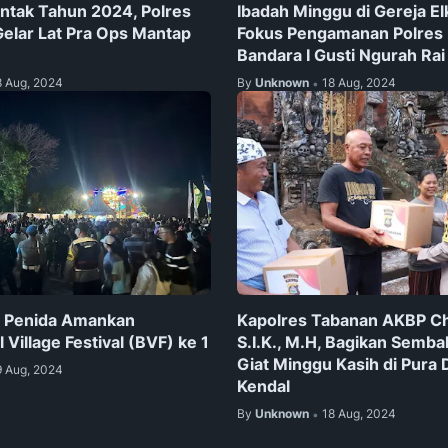
entak Tahun 2024, Polres
Ibadah Minggu di Gereja E
elar Lat Pra Ops Mantap
Fokus Pengamanan Polres
Bandara I Gusti Ngurah Rai
8 Aug, 2024
By
Unknown
18 Aug, 2024
•
a Penida Amankan
Kapolres Tabanan AKBP Ch
Village Festival (BVF) ke 1
S.I.K., M.H, Bagikan Semb
Giat Minggu Kasih di Pura
9 Aug, 2024
Kendal
By
Unknown
18 Aug, 2024
•