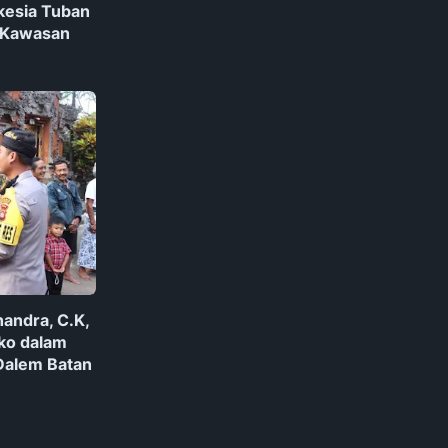
lkesia Tuban
 Kawasan
andra, C.K,
ako dalam
 Dalem Batan