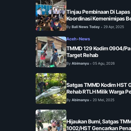
Tinjau Pembinaan Di Lapas
Koordinasi Kemenimipas Be
By
Bali News Today
29 Apr, 2025
•
Aceh
•
News
TMMD 129 Kodim 0904/Pas
Target Rehab
By
Abimanyu
05 Agu, 2026
•
Satgas TMMD Kodim HST G
Rehab RTLH Milik Warga Pe
By
Abimanyu
20 Mei, 2025
•
Hijaukan Bumi, Satgas TM
1002/HST Gencarkan Pena