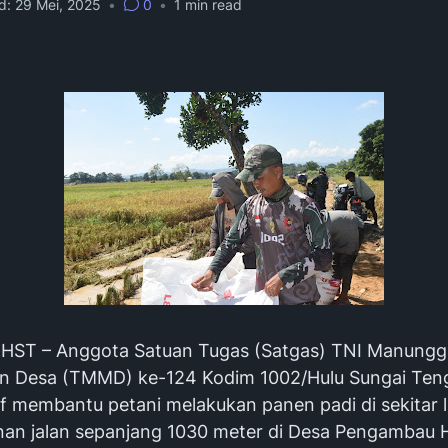
d:
29 Mei, 2025
•
0
•
1
min read
HST – Anggota Satuan Tugas (Satgas) TNI Manungg
 Desa (TMMD) ke-124 Kodim 1002/Hulu Sungai Ten
tif membantu petani melakukan panen padi di sekitar 
n jalan sepanjang 1030 meter di Desa Pengambau Hil