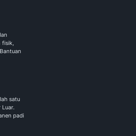
dan
isik,
 Bantuan
lah satu
 Luar.
anen padi