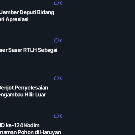
0
 Jember Deputi Bidang
ri Apresiasi
0
er Sasar RTLH Sebagai
0
enjot Penyelesaian
ngambau Hilir Luar
0
MD ke-124 Kodim
naman Pohon di Haruyan