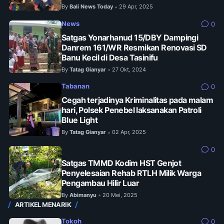
By
Bali News Today
29 Apr, 2025
•
News
0
Satgas Yonarhanud 15/DBY Dampingi
Danrem 161/WR Resmikan Renovasi SD
Banu Kecil di Desa Tasinifu
By
Tatag Gianyar
27 Okt, 2024
•
Tabanan
0
Cegah terjadinya Kriminalitas pada malam
hari, Polsek Penebel laksanakan Patroli
Blue Light
By
Tatag Gianyar
02 Apr, 2025
•
0
Satgas TMMD Kodim HST Genjot
Penyelesaian Rehab RTLH Milik Warga
Pengambau Hilir Luar
By
Abimanyu
20 Mei, 2025
•
ARTIKEL MENARIK
Tokoh
0