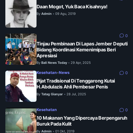
Daan Mogot, Yuk Baca Kisahnya!
By
Admin
09 Agu, 2019
•
0
Tinjau Pembinaan Di Lapas Jember Deputi
Bidang Koordinasi Kemenimipas Beri
Apresiasi
By
Bali News Today
29 Apr, 2025
•
Kesehatan
•
News
0
Pijat Tradisional Di Tenggarong Kutai
H.Abdulazis Ahli Pembesar Penis
By
Tatag Gianyar
28 Jul, 2025
•
Kesehatan
0
10 Makanan Yang Dipercaya Berpengaruh
Buruk Pada Kulit
By
Admin
01 Okt, 2019
•