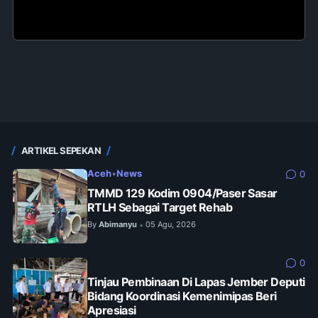
ARTIKEL SEPEKAN
Aceh
•
News
0
TMMD 129 Kodim 0904/Paser Sasar
RTLH Sebagai Target Rehab
By
Abimanyu
05 Agu, 2026
•
0
Tinjau Pembinaan Di Lapas Jember Deputi
Bidang Koordinasi Kemenimipas Beri
Apresiasi