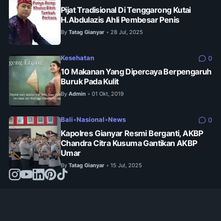
Pijat Tradisional Di Tenggarong Kutai
H.Abdulazis Ahli Pembesar Penis
By
Tatag Gianyar
28 Jul, 2025
•
Kesehatan
0
10 Makanan Yang Dipercaya Berpengaruh
Buruk Pada Kulit
By
Admin
01 Okt, 2019
•
Bali
•
Nasional
•
News
0
Kapolres Gianyar Resmi Berganti, AKBP
Chandra Citra Kusuma Gantikan AKBP
Umar
By
Tatag Gianyar
15 Jul, 2025
•
© 2024 -
jejakinfo.web.id