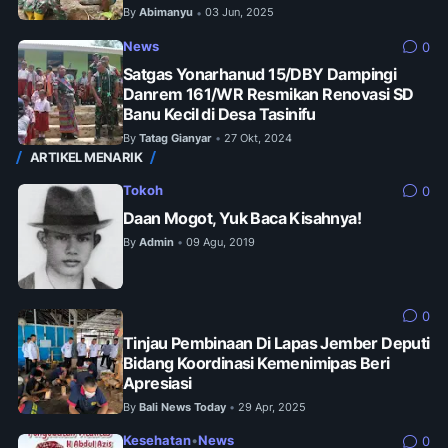
By
Abimanyu
03 Jun, 2025
•
News
0
Satgas Yonarhanud 15/DBY Dampingi
Danrem 161/WR Resmikan Renovasi SD
Banu Kecil di Desa Tasinifu
By
Tatag Gianyar
27 Okt, 2024
•
ARTIKEL MENARIK
Tokoh
0
Daan Mogot, Yuk Baca Kisahnya!
By
Admin
09 Agu, 2019
•
0
Tinjau Pembinaan Di Lapas Jember Deputi
Bidang Koordinasi Kemenimipas Beri
Apresiasi
By
Bali News Today
29 Apr, 2025
•
Kesehatan
•
News
0