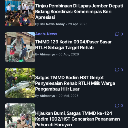
Tinjau Pembinaan Di Lapas Jember Deputi
Bidang Koordinasi Kemenimipas Beri
Apresiasi
By
Bali News Today
29 Apr, 2025
•
Aceh
•
News
0
TMMD 129 Kodim 0904/Paser Sasar
RTLH Sebagai Target Rehab
By
Abimanyu
05 Agu, 2026
•
0
Satgas TMMD Kodim HST Genjot
Penyelesaian Rehab RTLH Milik Warga
Pengambau Hilir Luar
By
Abimanyu
20 Mei, 2025
•
0
Hijaukan Bumi, Satgas TMMD ke-124
Kodim 1002/HST Gencarkan Penanaman
Pohon di Haruyan