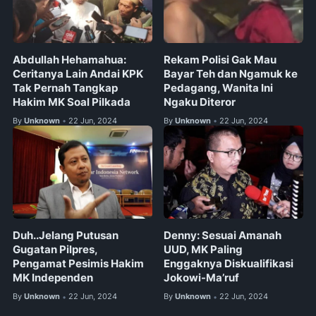
Abdullah Hehamahua:
Rekam Polisi Gak Mau
Ceritanya Lain Andai KPK
Bayar Teh dan Ngamuk ke
Tak Pernah Tangkap
Pedagang, Wanita Ini
Hakim MK Soal Pilkada
Ngaku Diteror
By
Unknown
22 Jun, 2024
By
Unknown
22 Jun, 2024
•
•
Duh..Jelang Putusan
Denny: Sesuai Amanah
Gugatan Pilpres,
UUD, MK Paling
Pengamat Pesimis Hakim
Enggaknya Diskualifikasi
MK Independen
Jokowi-Ma’ruf
By
Unknown
22 Jun, 2024
By
Unknown
22 Jun, 2024
•
•