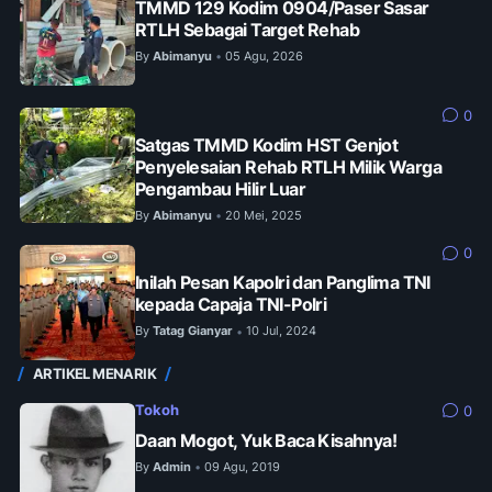
TMMD 129 Kodim 0904/Paser Sasar
RTLH Sebagai Target Rehab
By
Abimanyu
05 Agu, 2026
•
0
Satgas TMMD Kodim HST Genjot
Penyelesaian Rehab RTLH Milik Warga
Pengambau Hilir Luar
By
Abimanyu
20 Mei, 2025
•
0
Inilah Pesan Kapolri dan Panglima TNI
kepada Capaja TNI-Polri
By
Tatag Gianyar
10 Jul, 2024
•
ARTIKEL MENARIK
Tokoh
0
Daan Mogot, Yuk Baca Kisahnya!
By
Admin
09 Agu, 2019
•