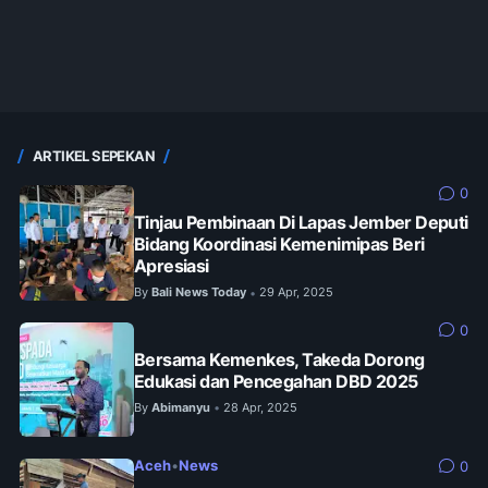
ARTIKEL SEPEKAN
0
Tinjau Pembinaan Di Lapas Jember Deputi
Bidang Koordinasi Kemenimipas Beri
Apresiasi
By
Bali News Today
29 Apr, 2025
•
0
Bersama Kemenkes, Takeda Dorong
Edukasi dan Pencegahan DBD 2025
By
Abimanyu
28 Apr, 2025
•
Aceh
•
News
0