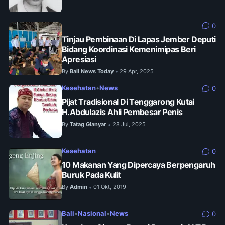
0
Tinjau Pembinaan Di Lapas Jember Deputi
Bidang Koordinasi Kemenimipas Beri
Apresiasi
By
Bali News Today
29 Apr, 2025
•
Kesehatan
•
News
0
Pijat Tradisional Di Tenggarong Kutai
H.Abdulazis Ahli Pembesar Penis
By
Tatag Gianyar
28 Jul, 2025
•
Kesehatan
0
10 Makanan Yang Dipercaya Berpengaruh
Buruk Pada Kulit
By
Admin
01 Okt, 2019
•
Bali
•
Nasional
•
News
0