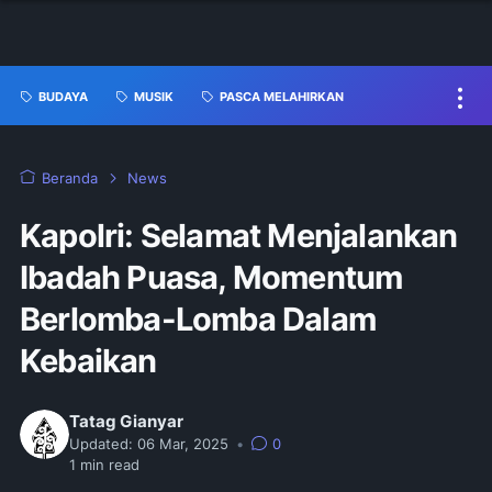
BUDAYA
MUSIK
PASCA MELAHIRKAN
Beranda
News
Kapolri: Selamat Menjalankan
Ibadah Puasa, Momentum
Berlomba-Lomba Dalam
Kebaikan
Tatag Gianyar
Updated:
06 Mar, 2025
•
0
1
min read