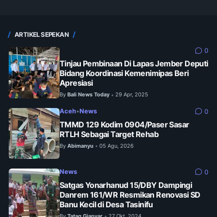
ARTIKEL SEPEKAN
0
Tinjau Pembinaan Di Lapas Jember Deputi
Bidang Koordinasi Kemenimipas Beri
Apresiasi
By
Bali News Today
29 Apr, 2025
•
Aceh
•
News
0
TMMD 129 Kodim 0904/Paser Sasar
RTLH Sebagai Target Rehab
By
Abimanyu
05 Agu, 2026
•
News
0
Satgas Yonarhanud 15/DBY Dampingi
Danrem 161/WR Resmikan Renovasi SD
Banu Kecil di Desa Tasinifu
By
Tatag Gianyar
27 Okt, 2024
•