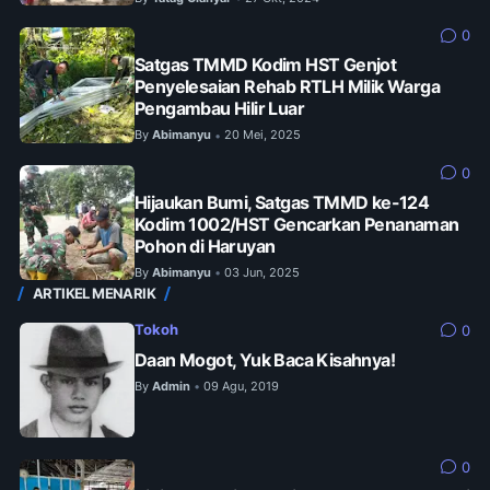
0
Satgas TMMD Kodim HST Genjot
Penyelesaian Rehab RTLH Milik Warga
Pengambau Hilir Luar
By
Abimanyu
20 Mei, 2025
•
0
Hijaukan Bumi, Satgas TMMD ke-124
Kodim 1002/HST Gencarkan Penanaman
Pohon di Haruyan
By
Abimanyu
03 Jun, 2025
•
ARTIKEL MENARIK
Tokoh
0
Daan Mogot, Yuk Baca Kisahnya!
By
Admin
09 Agu, 2019
•
0