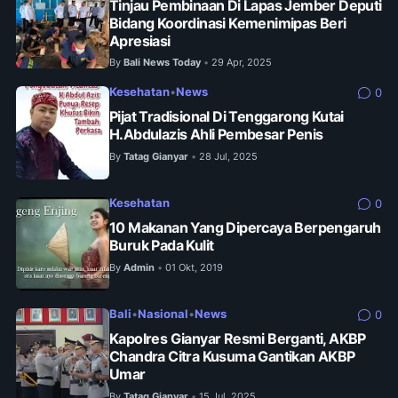
Tinjau Pembinaan Di Lapas Jember Deputi
Bidang Koordinasi Kemenimipas Beri
Apresiasi
By
Bali News Today
29 Apr, 2025
•
Kesehatan
•
News
0
Pijat Tradisional Di Tenggarong Kutai
H.Abdulazis Ahli Pembesar Penis
By
Tatag Gianyar
28 Jul, 2025
•
Kesehatan
0
10 Makanan Yang Dipercaya Berpengaruh
Buruk Pada Kulit
By
Admin
01 Okt, 2019
•
Bali
•
Nasional
•
News
0
Kapolres Gianyar Resmi Berganti, AKBP
Chandra Citra Kusuma Gantikan AKBP
Umar
By
Tatag Gianyar
15 Jul, 2025
•