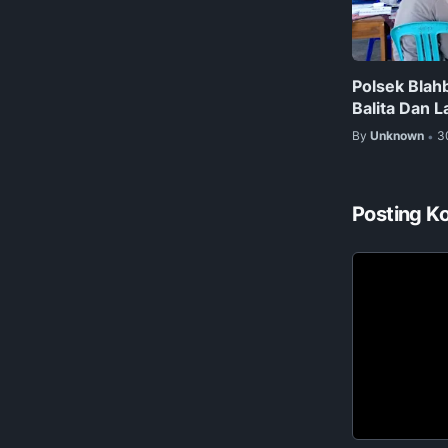
Polsek Blah
Balita Dan L
By
Unknown
3
•
Posting K