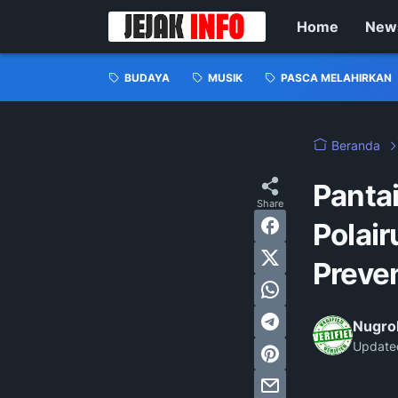
Home
New
BUDAYA
MUSIK
PASCA MELAHIRKAN
Beranda
Panta
Polair
Preven
Nugro
Update