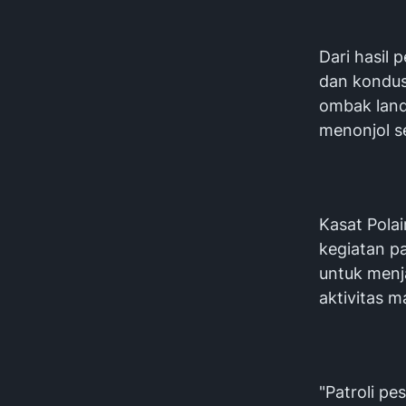
Dari hasil 
dan kondus
ombak land
menonjol s
Kasat Pola
kegiatan pa
untuk menj
aktivitas 
"Patroli pe