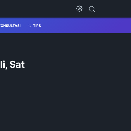
KONSULTASI
TIPS
i, Sat