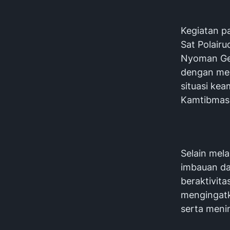
Kegiatan pa
Sat Polairu
Nyoman Ged
dengan men
situasi ke
Kamtibmas d
Selain mel
imbauan d
beraktivita
mengingatk
serta meni