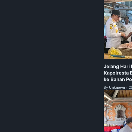
‎Jelang Hari 
Kapolresta 
ke Bahan P
By
Unknown
2
•