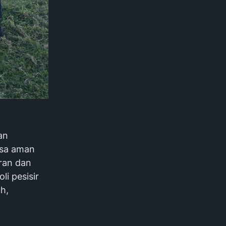
an
asa aman
ran dan
li pesisir
h,