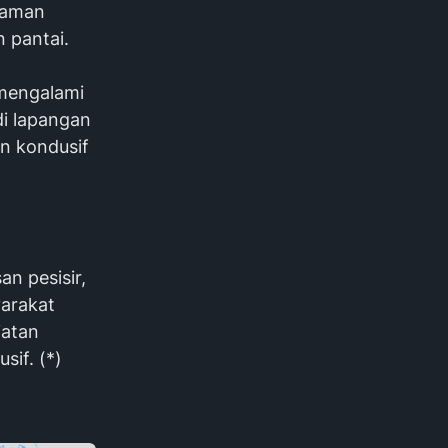
a aman
 pantai.
 mengalami
di lapangan
n kondusif
.
n pesisir,
yarakat
iatan
sif. (*)