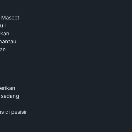
u Masceti
u I
ukan
mantau
uan
erikan
 sedang
 di pesisir