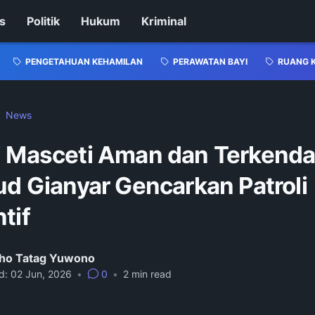
s
Politik
Hukum
Kriminal
PENGETAHUAN KEHAMILAN
PERAWATAN BAYI
RUANG 
News
i Masceti Aman dan Terkendal
ud Gianyar Gencarkan Patroli
tif
ho Tatag Yuwono
d:
02 Jun, 2026
•
0
•
2
min read