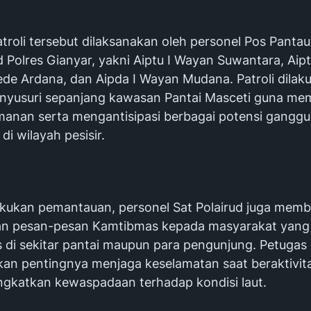
troli tersebut dilaksanakan oleh personel Pos Panta
d Polres Gianyar, yakni Aiptu I Wayan Suwantara, Aipt
e Ardana, dan Aipda I Wayan Mudana. Patroli dilak
yusuri sepanjang kawasan Pantai Masceti guna me
amanan serta mengantisipasi berbagai potensi gangg
i wilayah pesisir.
akukan pemantauan, personel Sat Polairud juga memb
an pesan-pesan Kamtibmas kepada masyarakat yang
s di sekitar pantai maupun para pengunjung. Petugas
an pentingnya menjaga keselamatan saat beraktivitas
ngkatkan kewaspadaan terhadap kondisi laut.