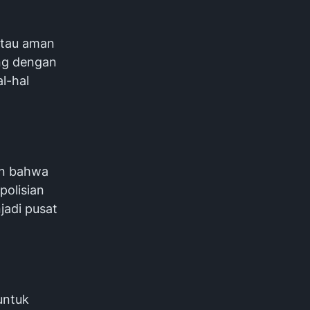
antau aman
ang dengan
l-hal
an bahwa
polisian
jadi pusat
 untuk