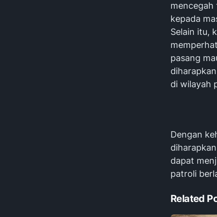
mencegah t
kepada mas
Selain itu,
memperhati
pasang mau
diharapkan
di wilayah 
Dengan keha
diharapkan
dapat menj
patroli ber
Related P