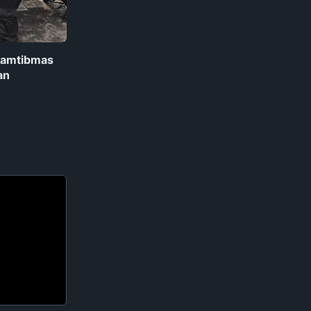
kamtibmas
an