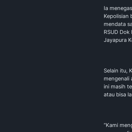
‎Ia menega
Kepolisian
mendata sa
RSUD Dok I
Jayapura Ko
‎Selain it
mengenali 
ini masih t
atau bisa 
‎“Kami men