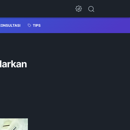
KONSULTASI
TIPS
adarkan