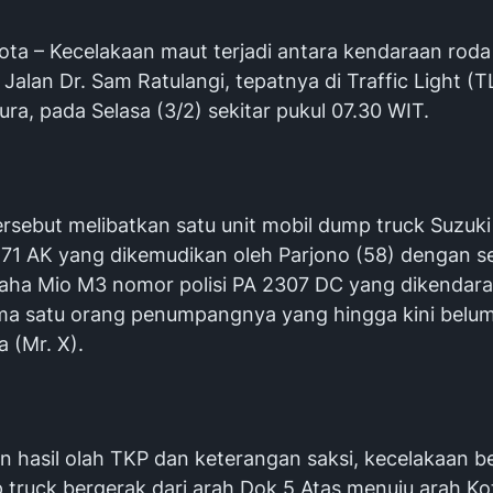
ota – Kecelakaan maut terjadi antara kendaraan rod
 Jalan Dr. Sam Ratulangi, tepatnya di Traffic Light (TL
ra, pada Selasa (3/2) sekitar pukul 07.30 WIT.
tersebut melibatkan satu unit mobil dump truck Suzuk
8871 AK yang dikemudikan oleh Parjono (58) dengan 
ha Mio M3 nomor polisi PA 2307 DC yang dikendarai
ma satu orang penumpangnya yang hingga kini belum
a (Mr. X).
n hasil olah TKP dan keterangan saksi, kecelakaan b
 truck bergerak dari arah Dok 5 Atas menuju arah Ko