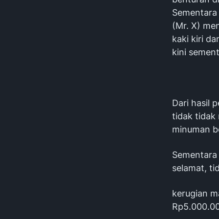
Sementara 
(Mr. X) me
kaki kiri d
kini semen
‎Dari hasi
tidak tida
minuman be
‎Sementara
selamat, t
‎kerugian m
Rp5.000.000