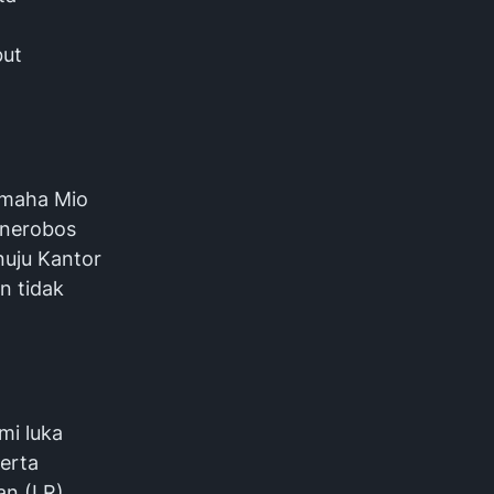
but
amaha Mio
enerobos
nuju Kantor
n tidak
mi luka
serta
an (LR).