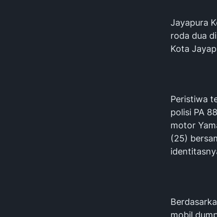
Jayapura K
roda dua di
Kota Jayapu
‎Peristiwa 
polisi PA 
motor Yama
(25) bersa
identitasny
‎Berdasarka
mobil dump