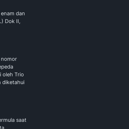
a enam dan
) Dok II,
i nomor
sepeda
 oleh Trio
 diketahui
ermula saat
ta