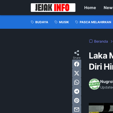
Home
New
BUDAYA
MUSIK
PASCA MELAHIRKAN
Beranda
‎Laka 
Diri Hi
Nugro
Update