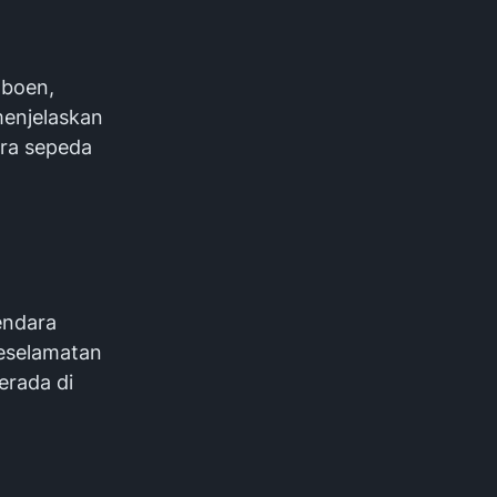
mboen,
menjelaskan
ara sepeda
endara
keselamatan
erada di