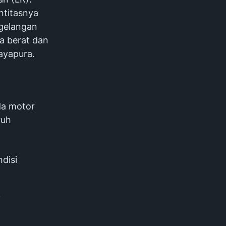
ntitasnya
rgelangan
ka berat dan
ayapura.
da motor
ruh
disi
i