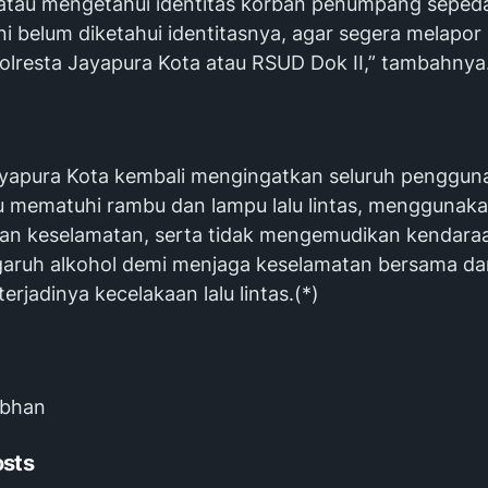
atau mengetahui identitas korban penumpang seped
ni belum diketahui identitasnya, agar segera melapor
Polresta Jayapura Kota atau RSUD Dok II,” tambahnya
Jayapura Kota kembali mengingatkan seluruh pengguna
lu mematuhi rambu dan lampu lalu lintas, menggunak
an keselamatan, serta tidak mengemudikan kendaraa
aruh alkohol demi menjaga keselamatan bersama da
rjadinya kecelakaan lalu lintas.(*)
Subhan
osts