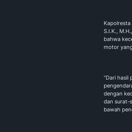
‎Kapolrest
S.I.K., M.H
bahwa kece
motor yang 
‎“Dari hasi
pengendara
dengan kec
dan surat-s
bawah peng