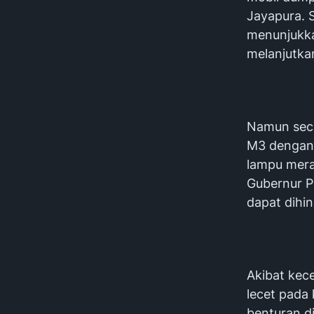
Jayapura. S
menunjukka
melanjutka
‎Namun sec
M3 dengan k
lampu mera
Gubernur P
dapat dihin
‎Akibat ke
lecet pada 
benturan di