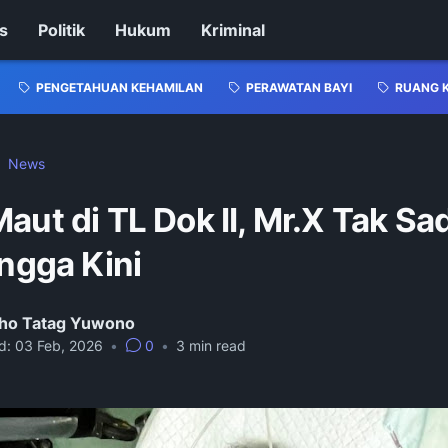
s
Politik
Hukum
Kriminal
PENGETAHUAN KEHAMILAN
PERAWATAN BAYI
RUANG 
News
Maut di TL Dok II, Mr.X Tak S
ngga Kini ‎
ho Tatag Yuwono
d:
03 Feb, 2026
•
0
•
3
min read