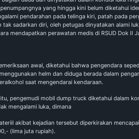
penumpangnya yang hingga kini belum diketahui ide
ngalami pendarahan pada telinga kiri, patah pada pe
an tak sadarkan diri, oleh petugas dinyatakan alami lu
tara mendapatkan perawatan medis di RSUD Dok II J
l pemeriksaan awal, diketahui bahwa pengendara sepe
k menggunakan helm dan diduga berada dalam penga
ralkohol saat mengendarai kendaraan.
 itu, pengemudi mobil dump truck diketahui dalam kon
idak mengalami luka, dimana
ateriil akibat kejadian tersebut diperkirakan mencapa
,- (lima juta rupiah).