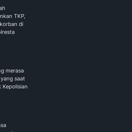
ah
ankan TKP,
korban di
lresta
ang merasa
 yang saat
 Kepolisian
asa