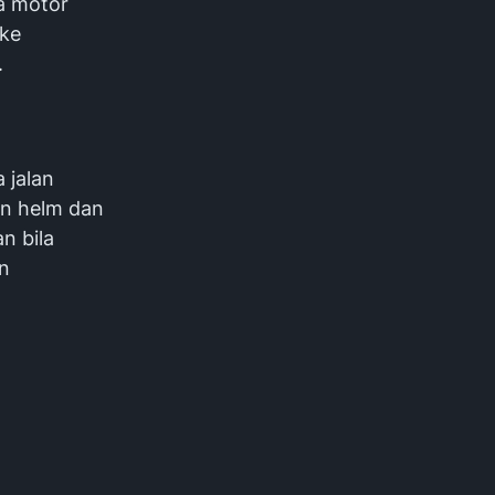
a motor
 ke
.
 jalan
an helm dan
n bila
n