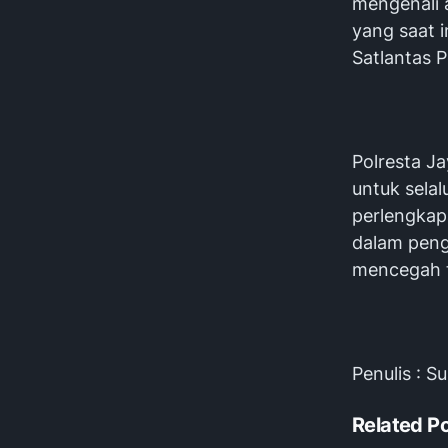
mengenali 
yang saat i
Satlantas 
‎Polresta 
untuk sela
perlengkap
dalam peng
mencegah te
‎Penulis : 
Related P