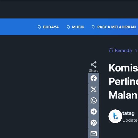
BUDAYA
MUSIK
PASCA MELAHIRKAN
Beranda
Komisi
Perli
Malan
tatag
Update