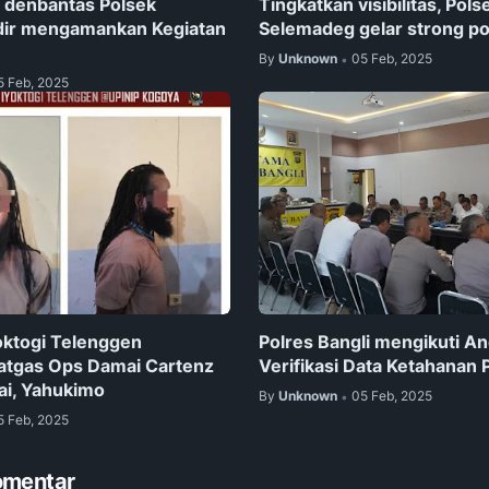
 denbantas Polsek
Tingkatkan visibilitas, Pols
dir mengamankan Kegiatan
Selemadeg gelar strong po
By
Unknown
05 Feb, 2025
•
5 Feb, 2025
ktogi Telenggen
Polres Bangli mengikuti A
atgas Ops Damai Cartenz
Verifikasi Data Ketahanan
ai, Yahukimo
By
Unknown
05 Feb, 2025
•
5 Feb, 2025
omentar