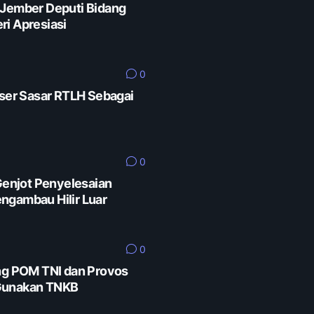
 Jember Deputi Bidang
ri Apresiasi
0
er Sasar RTLH Sebagai
0
enjot Penyelesaian
ngambau Hilir Luar
0
eng POM TNI dan Provos
 Gunakan TNKB