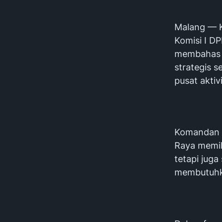
Malang — K
Komisi I D
membahas s
strategis 
pusat aktiv
Komandan K
Raya memili
tetapi juga
membutuhka