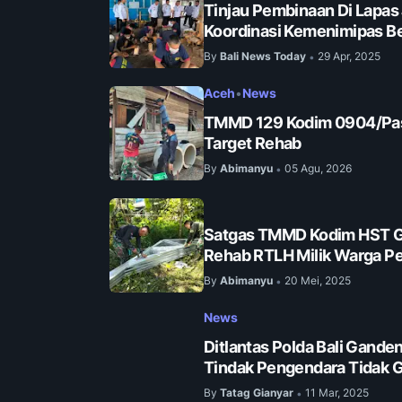
Tinjau Pembinaan Di Lapas
Koordinasi Kemenimipas Be
By
Bali News Today
29 Apr, 2025
•
Aceh
•
News
TMMD 129 Kodim 0904/Pas
Target Rehab
By
Abimanyu
05 Agu, 2026
•
Satgas TMMD Kodim HST G
Rehab RTLH Milik Warga Pe
By
Abimanyu
20 Mei, 2025
•
News
Ditlantas Polda Bali Gand
Tindak Pengendara Tidak
By
Tatag Gianyar
11 Mar, 2025
•