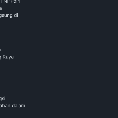
TNI-Polri
a
gsung di
a
ng Raya
gsi
yahan dalam