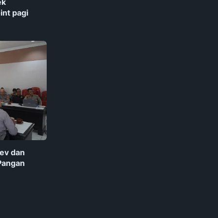
ek
int pagi
nev dan
 Pangan