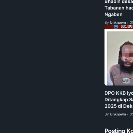
Bhabin desa
Tabanan ha
Ngaben
By
Unknown
0
•
DPO KKB Iyo
Ditangkap S
2025 di Dek
By
Unknown
0
•
Posting K