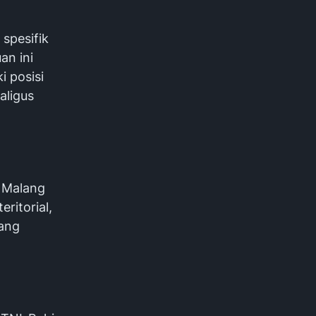
spesifik
an ini
i posisi
aligus
 Malang
ritorial,
yang