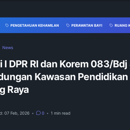
PENGETAHUAN KEHAMILAN
PERAWATAN BAYI
RUANG 
News
 I DPR RI dan Korem 083/Bdj 
ndungan Kawasan Pendidikan 
g Raya
d:
07 Feb, 2026
•
0
•
1
min read