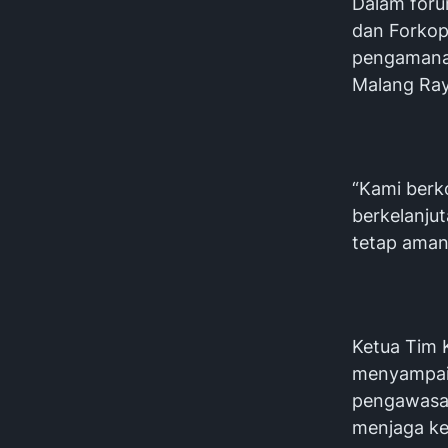
Dalam foru
dan Forkop
pengamanan
Malang Ray
“Kami berk
berkelanjut
tetap aman,
Ketua Tim K
menyampaik
pengawasan
menjaga ked