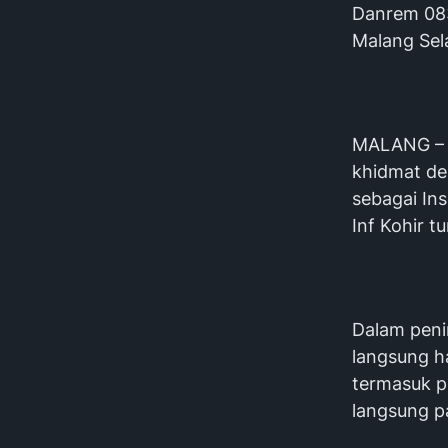
Danrem 083
Malang Sel
MALANG – 
khidmat de
sebagai In
Inf Kohir t
Dalam peni
langsung ha
termasuk p
langsung p