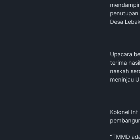
mendampin
penutupan 
Desa Lebak
Upacara be
terima has
naskah ser
meninjau U
Kolonel In
pembangun
“TMMD ada