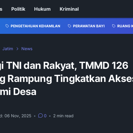
s
Politik
Hukum
Kriminal
PENGETAHUAN KEHAMILAN
PERAWATAN BAYI
RUANG 
Jatim
News
gi TNI dan Rakyat, TMMD 126
g Rampung Tingkatkan Akse
mi Desa
d:
06 Nov, 2025
•
0
•
2
min read