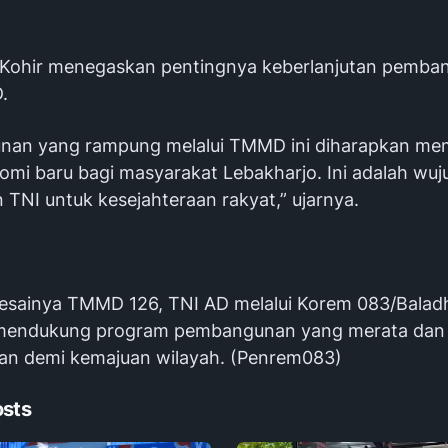
f Kohir menegaskan pentingnya keberlanjutan pemb
.
nan yang rampung melalui TMMD ini diharapkan m
omi baru bagi masyarakat Lebakharjo. Ini adalah wuj
 TNI untuk kesejahteraan rakyat,” ujarnya.
esainya TMMD 126, TNI AD melalui Korem 083/Balad
s mendukung program pembangunan yang merata dan
tan demi kemajuan wilayah. (Penrem083)
osts