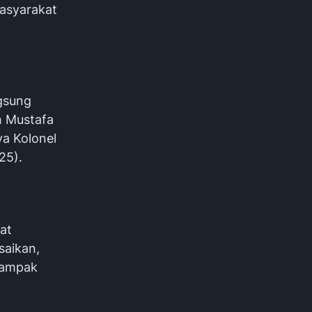
asyarakat
gsung
h Mustafa
a Kolonel
25).
at
saikan,
dampak