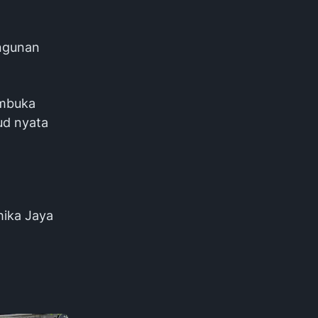
angunan
embuka
ud nyata
hika Jaya