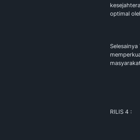
kesejahter
optimal ole
Selesainya
memperkuat
masyarakat
RILIS 4 :