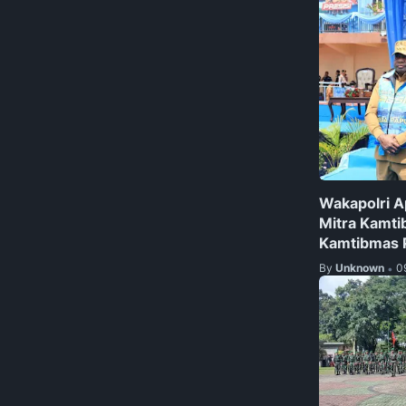
Wakapolri A
Mitra Kamti
Kamtibmas P
By
Unknown
0
•