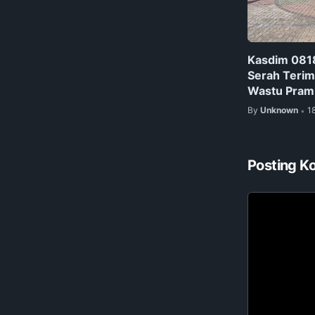
Kasdim 0818
Serah Terim
Wastu Pram
By
Unknown
1
•
Posting K