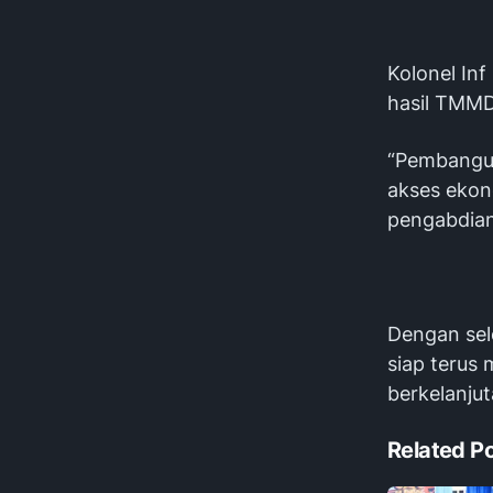
Kolonel In
hasil TMMD
“Pembangu
akses ekon
pengabdian
Dengan sel
siap teru
berkelanju
Related P