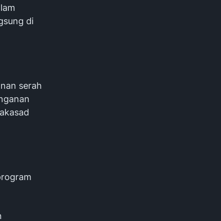
alam
gsung di
anan serah
anganan
Wakasad
program
n