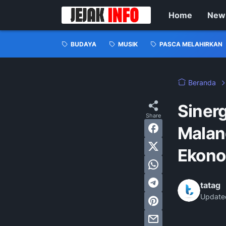
Home
New
BUDAYA
MUSIK
PASCA MELAHIRKAN
Beranda
Siner
Malan
Ekono
tatag
Update