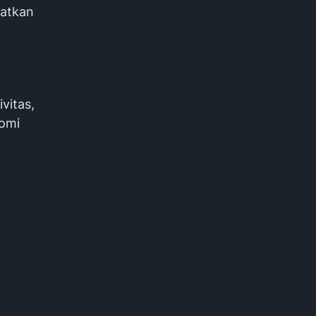
aatkan
vitas,
omi