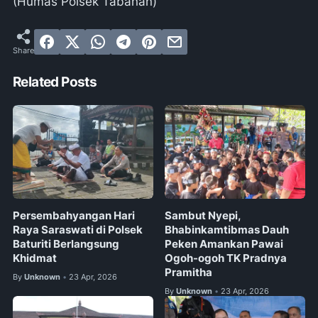
(Humas Polsek Tabanan)
Related Posts
Persembahyangan Hari
Sambut Nyepi,
Raya Saraswati di Polsek
Bhabinkamtibmas Dauh
Baturiti Berlangsung
Peken Amankan Pawai
Khidmat
Ogoh-ogoh TK Pradnya
Pramitha
By
Unknown
23 Apr, 2026
•
By
Unknown
23 Apr, 2026
•