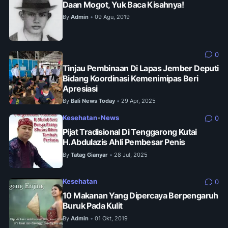
Daan Mogot, Yuk Baca Kisahnya!
By
Admin
09 Agu, 2019
•
0
Tinjau Pembinaan Di Lapas Jember Deputi
Bidang Koordinasi Kemenimipas Beri
Apresiasi
By
Bali News Today
29 Apr, 2025
•
Kesehatan
•
News
0
Pijat Tradisional Di Tenggarong Kutai
H.Abdulazis Ahli Pembesar Penis
By
Tatag Gianyar
28 Jul, 2025
•
Kesehatan
0
10 Makanan Yang Dipercaya Berpengaruh
Buruk Pada Kulit
By
Admin
01 Okt, 2019
•