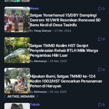
News
0
Satgas Yonarhanud 15/DBY Dampingi
Danrem 161/WR Resmikan Renovasi SD
Banu Kecil di Desa Tasinifu
By
Tatag Gianyar
27 Okt, 2024
•
0
Satgas TMMD Kodim HST Genjot
Penyelesaian Rehab RTLH Milik Warga
Pengambau Hilir Luar
By
Abimanyu
20 Mei, 2025
•
0
Hijaukan Bumi, Satgas TMMD ke-124
Kodim 1002/HST Gencarkan Penanaman
Pohon di Haruyan
By
Abimanyu
03 Jun, 2025
•
ARTIKEL MENARIK
Tokoh
0