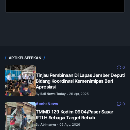
ARTIKEL SEPEKAN
0
Tinjau Pembinaan Di Lapas Jember Deputi
Bidang Koordinasi Kemenimipas Beri
Apresiasi
By
Bali News Today
29 Apr, 2025
•
Aceh
•
News
0
TMMD 129 Kodim 0904/Paser Sasar
RTLH Sebagai Target Rehab
By
Abimanyu
05 Agu, 2026
•