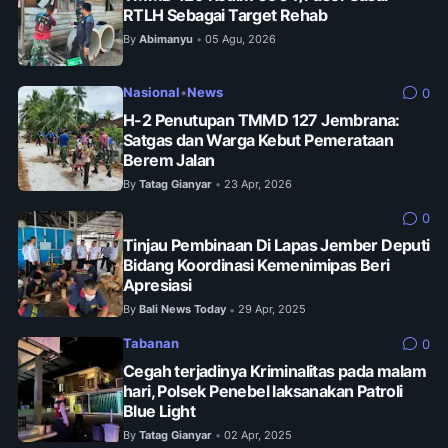
RTLH Sebagai Target Rehab
By
Abimanyu
05 Agu, 2026
•
Nasional
•
News
0
H-2 Penutupan TMMD 127 Jembrana:
Satgas dan Warga Kebut Pemerataan
Berem Jalan
By
Tatag Gianyar
23 Apr, 2026
•
0
Tinjau Pembinaan Di Lapas Jember Deputi
Bidang Koordinasi Kemenimipas Beri
Apresiasi
By
Bali News Today
29 Apr, 2025
•
Tabanan
0
Cegah terjadinya Kriminalitas pada malam
hari, Polsek Penebel laksanakan Patroli
Blue Light
By
Tatag Gianyar
02 Apr, 2025
•