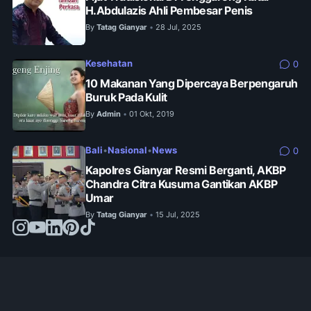
H.Abdulazis Ahli Pembesar Penis
By
Tatag Gianyar
28 Jul, 2025
•
Kesehatan
0
10 Makanan Yang Dipercaya Berpengaruh
Buruk Pada Kulit
By
Admin
01 Okt, 2019
•
Bali
•
Nasional
•
News
0
Kapolres Gianyar Resmi Berganti, AKBP
Chandra Citra Kusuma Gantikan AKBP
Umar
By
Tatag Gianyar
15 Jul, 2025
•
© 2024 -
jejakinfo.web.id