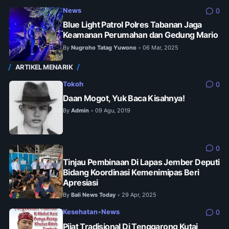
News
0
Blue Light Patrol Polres Tabanan Jaga
Keamanan Perumahan dan Gedung Mario
By
Nugroho Tatag Yuwono
06 Mar, 2025
•
ARTIKEL MENARIK
Tokoh
0
Daan Mogot, Yuk Baca Kisahnya!
By
Admin
09 Agu, 2019
•
0
Tinjau Pembinaan Di Lapas Jember Deputi
Bidang Koordinasi Kemenimipas Beri
Apresiasi
By
Bali News Today
29 Apr, 2025
•
Kesehatan
•
News
0
Pijat Tradisional Di Tenggarong Kutai