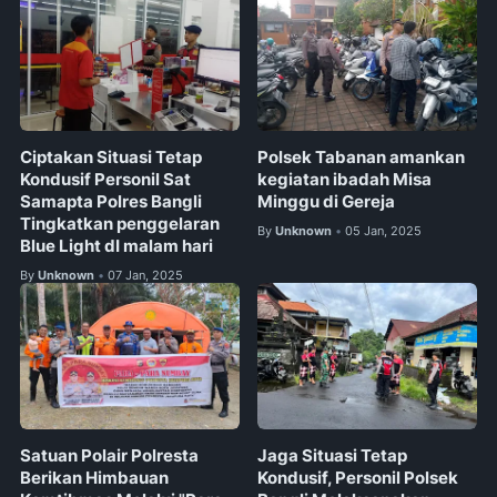
Ciptakan Situasi Tetap
Polsek Tabanan amankan
Kondusif Personil Sat
kegiatan ibadah Misa
Samapta Polres Bangli
Minggu di Gereja
Tingkatkan penggelaran
By
Unknown
05 Jan, 2025
•
Blue Light dI malam hari
By
Unknown
07 Jan, 2025
•
Satuan Polair Polresta
Jaga Situasi Tetap
Berikan Himbauan
Kondusif, Personil Polsek