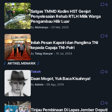
0
Satgas TMMD Kodim HST Genjot
Penyelesaian Rehab RTLH Milik Warga
Pengambau Hilir Luar
By
Abimanyu
20 Mei, 2025
•
0
Inilah Pesan Kapolri dan Panglima TNI
kepada Capaja TNI-Polri
By
Tatag Gianyar
10 Jul, 2024
•
ARTIKEL MENARIK
Tokoh
0
Daan Mogot, Yuk Baca Kisahnya!
By
Admin
09 Agu, 2019
•
0
Tinjau Pembinaan Di Lapas Jember Deputi