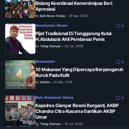
Bidang Koordinasi Kemenimipas Beri
Apresiasi
By
Bali News Today
29 Apr, 2025
•
Kesehatan
•
News
0
Pijat Tradisional Di Tenggarong Kutai
H.Abdulazis Ahli Pembesar Penis
By
Tatag Gianyar
28 Jul, 2025
•
Kesehatan
0
10 Makanan Yang Dipercaya Berpengaruh
Buruk Pada Kulit
By
Admin
01 Okt, 2019
•
Bali
•
Nasional
•
News
0
Kapolres Gianyar Resmi Berganti, AKBP
Chandra Citra Kusuma Gantikan AKBP
Umar
By
Tatag Gianyar
15 Jul, 2025
•