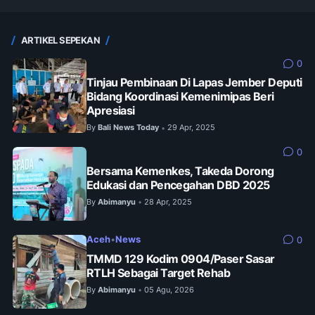
ARTIKEL SEPEKAN
0
Tinjau Pembinaan Di Lapas Jember Deputi
Bidang Koordinasi Kemenimipas Beri
Apresiasi
By
Bali News Today
29 Apr, 2025
•
0
Bersama Kemenkes, Takeda Dorong
Edukasi dan Pencegahan DBD 2025
By
Abimanyu
28 Apr, 2025
•
Aceh
•
News
0
TMMD 129 Kodim 0904/Paser Sasar
RTLH Sebagai Target Rehab
By
Abimanyu
05 Agu, 2026
•