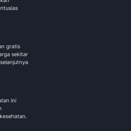
akan
ntusias
n gratis
rga sekitar
selanjutnya
tan ini
n
 kesehatan.