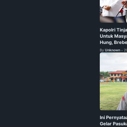
Kapolri Tinj
Untuk Masya
Hung, Breb
By
Unknown
2
•
Ini Pernyata
Gelar Pasu