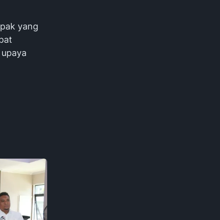
mpak yang
pat
 upaya