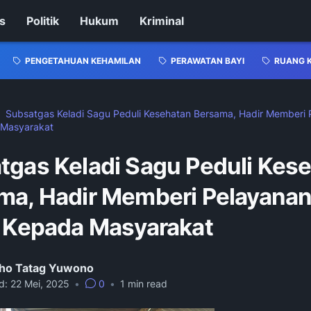
s
Politik
Hukum
Kriminal
PENGETAHUAN KEHAMILAN
PERAWATAN BAYI
RUANG 
Subsatgas Keladi Sagu Peduli Kesehatan Bersama, Hadir Memberi
 Masyarakat
tgas Keladi Sagu Peduli Kes
ma, Hadir Memberi Pelayana
s Kepada Masyarakat
ho Tatag Yuwono
d:
22 Mei, 2025
•
0
•
1
min read