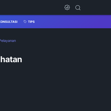
KONSULTASI
TIPS
 Pelayanan
ehatan
n