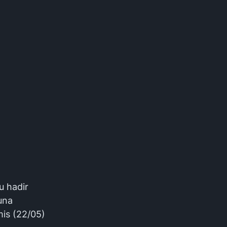
u hadir
una
is (22/05)