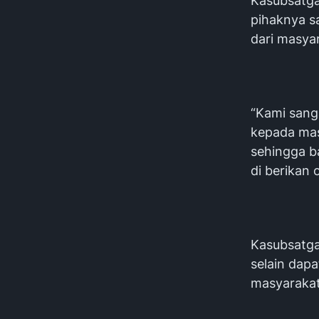
Kasubsatga
pihaknya s
dari masya
“Kami sang
kepada mas
sehingga b
di berikan 
Kasubsatgas
selain dap
masyarakat