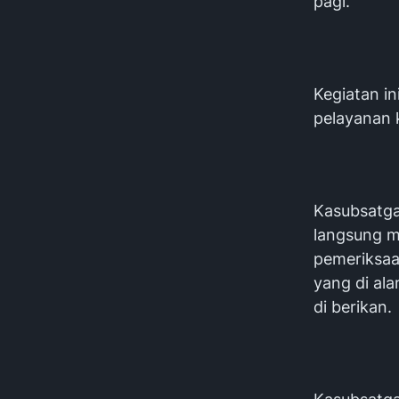
pagi.
Kegiatan in
pelayanan 
Kasubsatga
langsung m
pemeriksaa
yang di ala
di berikan.