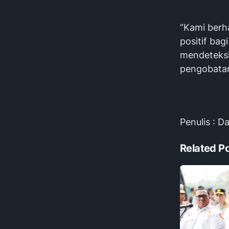
“Kami berh
positif ba
mendeteksi
pengobatan
Penulis : D
Related P