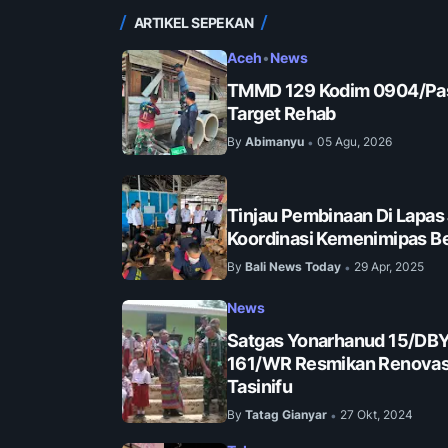
ARTIKEL SEPEKAN
Aceh
•
News
TMMD 129 Kodim 0904/Pas
Target Rehab
By
Abimanyu
05 Agu, 2026
•
Tinjau Pembinaan Di Lapas
Koordinasi Kemenimipas Be
By
Bali News Today
29 Apr, 2025
•
News
Satgas Yonarhanud 15/DB
161/WR Resmikan Renovasi 
Tasinifu
By
Tatag Gianyar
27 Okt, 2024
•