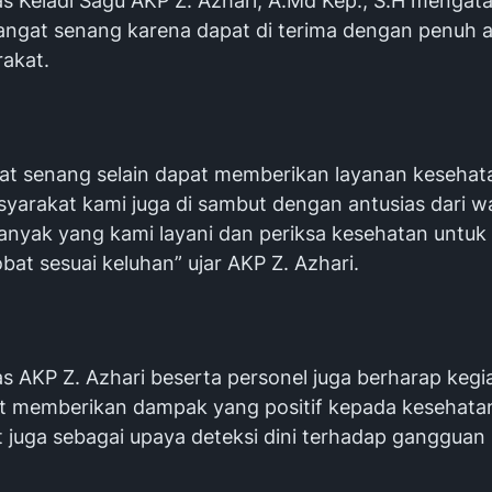
s Keladi Sagu AKP Z. Azhari, A.Md Kep., S.H mengat
angat senang karena dapat di terima dengan penuh a
rakat.
at senang selain dapat memberikan layanan kesehata
yarakat kami juga di sambut dengan antusias dari wa
anyak yang kami layani dan periksa kesehatan untuk 
obat sesuai keluhan” ujar AKP Z. Azhari.
 AKP Z. Azhari beserta personel juga berharap kegia
at memberikan dampak yang positif kepada kesehata
 juga sebagai upaya deteksi dini terhadap gangguan