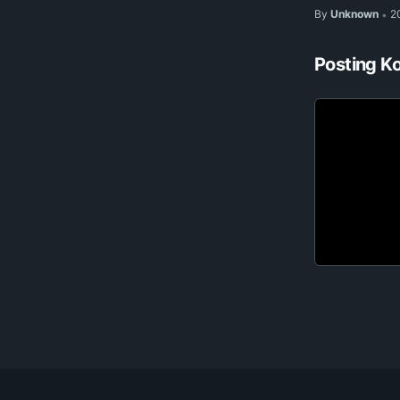
By
Unknown
2
•
Posting K