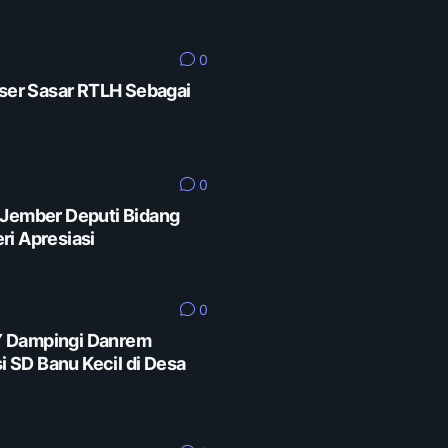
0
er Sasar RTLH Sebagai
0
 Jember Deputi Bidang
ri Apresiasi
0
Y Dampingi Danrem
SD Banu Kecil di Desa