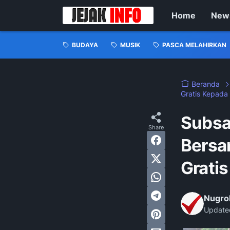
Home
New
BUDAYA
MUSIK
PASCA MELAHIRKAN
Beranda
Gratis Kepada
Subsa
Bersa
Grati
Nugro
Update