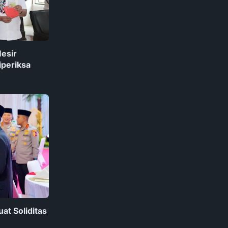
esir
iperiksa
at Soliditas