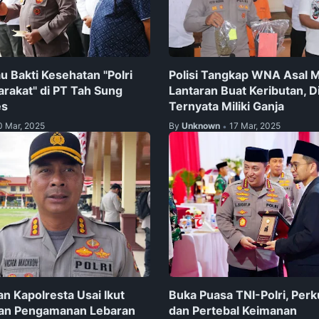
au Bakti Kesehatan "Polri
Polisi Tangkap WNA Asal M
rakat" di PT Tah Sung
Lantaran Buat Keributan, D
es
Ternyata Miliki Ganja
0 Mar, 2025
By
Unknown
17 Mar, 2025
•
an Kapolresta Usai Ikut
Buka Puasa TNI-Polri, Perku
kan Pengamanan Lebaran
dan Pertebal Keimanan