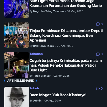
Blue Light Patrol Polres Tabanan Jaga
Keamanan Perumahan dan Gedung Mario
By
Nugroho Tatag Yuwono
06 Mar, 2025
•
0
Tinjau Pembinaan Di Lapas Jember Deputi
Bidang Koordinasi Kemenimipas Beri
Apresiasi
By
Bali News Today
29 Apr, 2025
•
Tabanan
0
Cegah terjadinya Kriminalitas pada malam
hari, Polsek Penebel laksanakan Patroli
Blue Light
By
Tatag Gianyar
02 Apr, 2025
•
ARTIKEL MENARIK
Tokoh
0
Daan Mogot, Yuk Baca Kisahnya!
By
Admin
09 Agu, 2019
•