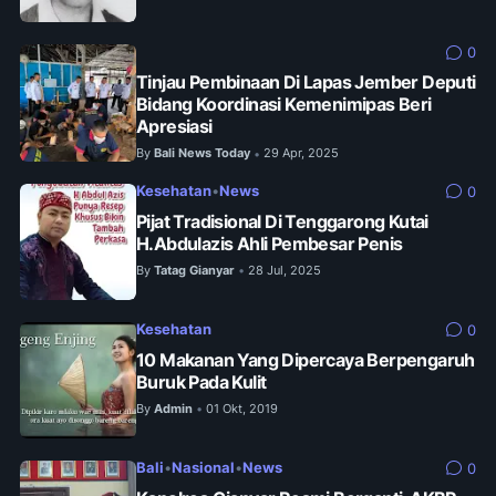
0
Tinjau Pembinaan Di Lapas Jember Deputi
Bidang Koordinasi Kemenimipas Beri
Apresiasi
By
Bali News Today
29 Apr, 2025
•
Kesehatan
•
News
0
Pijat Tradisional Di Tenggarong Kutai
H.Abdulazis Ahli Pembesar Penis
By
Tatag Gianyar
28 Jul, 2025
•
Kesehatan
0
10 Makanan Yang Dipercaya Berpengaruh
Buruk Pada Kulit
By
Admin
01 Okt, 2019
•
Bali
•
Nasional
•
News
0