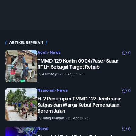
ARTIKEL SEPEKAN
Aceh
•
News
0
TMMD 129 Kodim 0904/Paser Sasar
RTLH Sebagai Target Rehab
By
Abimanyu
05 Agu, 2026
•
Nasional
•
News
0
H-2 Penutupan TMMD 127 Jembrana:
Satgas dan Warga Kebut Pemerataan
Berem Jalan
By
Tatag Gianyar
23 Apr, 2026
•
News
0