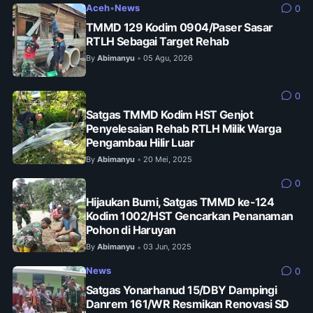
Aceh
•
News
0
TMMD 129 Kodim 0904/Paser Sasar
RTLH Sebagai Target Rehab
By
Abimanyu
05 Agu, 2026
•
0
Satgas TMMD Kodim HST Genjot
Penyelesaian Rehab RTLH Milik Warga
Pengambau Hilir Luar
By
Abimanyu
20 Mei, 2025
•
0
Hijaukan Bumi, Satgas TMMD ke-124
Kodim 1002/HST Gencarkan Penanaman
Pohon di Haruyan
By
Abimanyu
03 Jun, 2025
•
News
0
Satgas Yonarhanud 15/DBY Dampingi
Danrem 161/WR Resmikan Renovasi SD