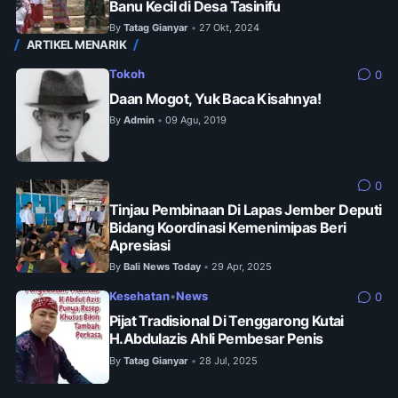
Banu Kecil di Desa Tasinifu
By
Tatag Gianyar
27 Okt, 2024
•
ARTIKEL MENARIK
Tokoh
0
Daan Mogot, Yuk Baca Kisahnya!
By
Admin
09 Agu, 2019
•
0
Tinjau Pembinaan Di Lapas Jember Deputi
Bidang Koordinasi Kemenimipas Beri
Apresiasi
By
Bali News Today
29 Apr, 2025
•
Kesehatan
•
News
0
Pijat Tradisional Di Tenggarong Kutai
H.Abdulazis Ahli Pembesar Penis
By
Tatag Gianyar
28 Jul, 2025
•