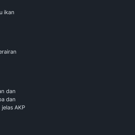
u ikan
erairan
an dan
pa dan
 jelas AKP