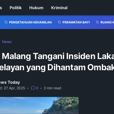
s
Politik
Hukum
Kriminal
PENGETAHUAN KEHAMILAN
PERAWATAN BAYI
RUANG 
News
 Malang Tangani Insiden Laka
elayan yang Dihantam Omba
News Today
d:
27 Apr, 2025
•
0
•
2
min read