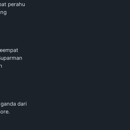
bat perahu
ang
 keempat
 Suparman
n
ganda dari
ore.