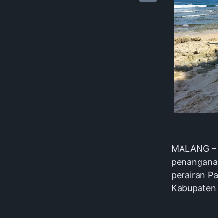
MALANG – K
penanganan
perairan P
Kabupaten