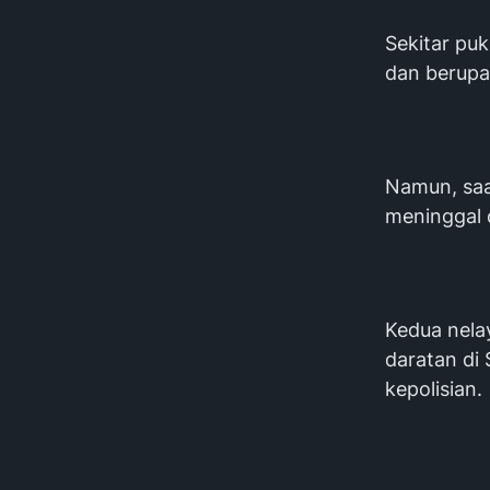
Sekitar pu
dan berup
Namun, saa
meninggal 
Kedua nela
daratan di
kepolisian.