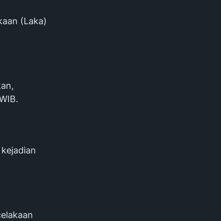
kaan (Laka)
an,
 WIB.
 kejadian
celakaan