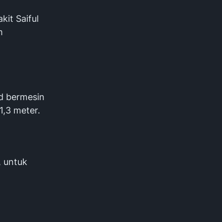
it Saiful
m
d bermesin
,3 meter.
 untuk