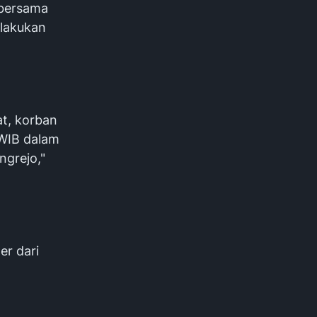
 bersama
elakukan
t, korban
 WIB dalam
ngrejo,"
er dari