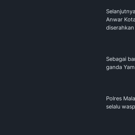
Selanjutny
Anwar Kota
diserahkan
Sebagai ba
ganda Yama
Polres Mal
selalu was