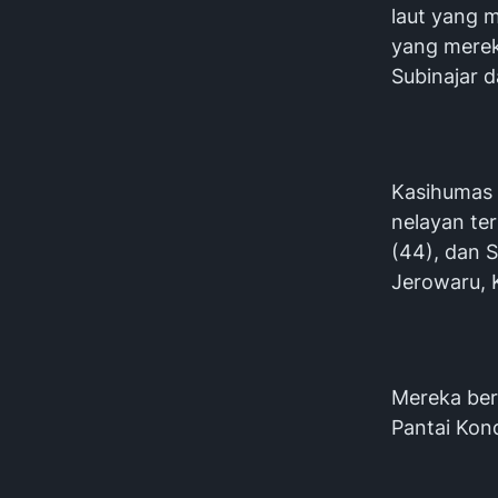
laut yang 
yang merek
Subinajar 
Kasihumas m
nelayan te
(44), dan 
Jerowaru, 
Mereka ber
Pantai Kon