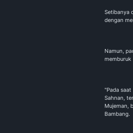
Setibanya 
dengan me
Namun, pad
memburuk d
"Pada saat
Sahnan, te
Mujeman, b
Bambang.