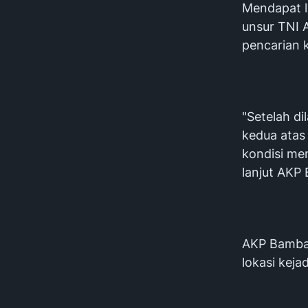
Mendapat l
unsur TNI 
pencarian 
"Setelah d
kedua atas
kondisi men
lanjut AKP
AKP Bamban
lokasi keja