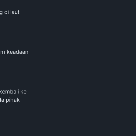
 di laut
lam keadaan
kembali ke
da pihak