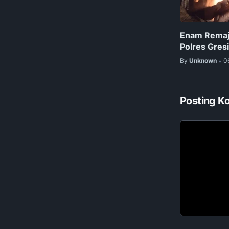
Enam Remaja
Polres Gresi
By
Unknown
0
•
Posting K