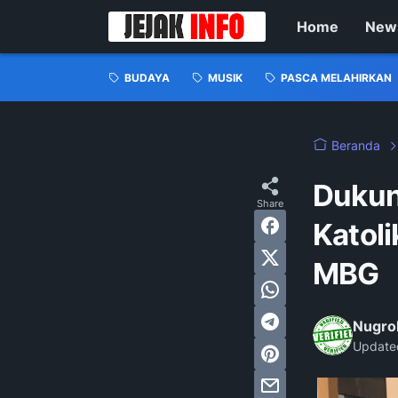
Home
New
BUDAYA
MUSIK
PASCA MELAHIRKAN
Beranda
Dukun
Katol
MBG
Nugro
Update