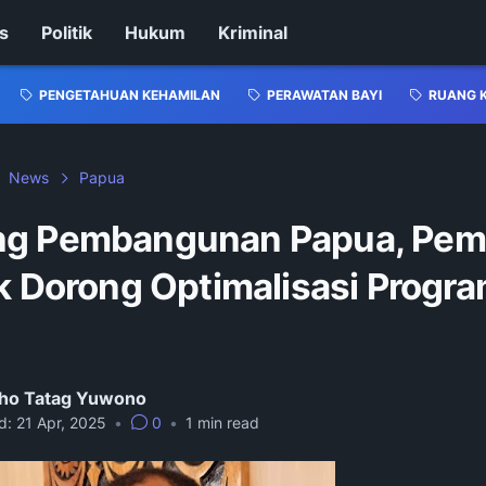
s
Politik
Hukum
Kriminal
PENGETAHUAN KEHAMILAN
PERAWATAN BAYI
RUANG 
News
Papua
g Pembangunan Papua, Pe
ik Dorong Optimalisasi Progr
ho Tatag Yuwono
d:
21 Apr, 2025
•
0
•
1
min read