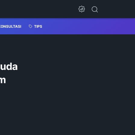
KONSULTASI
TIPS
muda
am