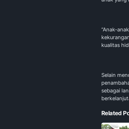
“Anak-anak
kekurangan
kualitas hi
Selain men
penambahan
sebagai la
berkelanjut
Related P