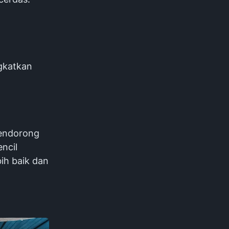
gkatkan
mendorong
ncil
ih baik dan