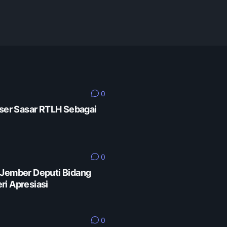
0
er Sasar RTLH Sebagai
0
 Jember Deputi Bidang
ri Apresiasi
0