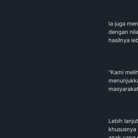
Ia juga me
dengan nila
hasilnya le
“Kami melih
menunjukka
masyarakat
Lebih lanj
khususnya 
anak yang 