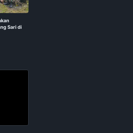
akan
g Sari di