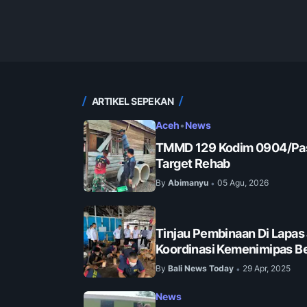
ARTIKEL SEPEKAN
Aceh
•
News
TMMD 129 Kodim 0904/Pas
Target Rehab
By
Abimanyu
05 Agu, 2026
•
Tinjau Pembinaan Di Lapas
Koordinasi Kemenimipas Be
By
Bali News Today
29 Apr, 2025
•
News