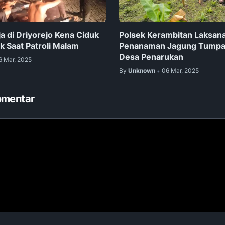
 di Driyorejo Kena Ciduk
Polsek Kerambitan Laksan
k Saat Patroli Malam
Penanaman Jagung Tumpan
Desa Penarukan
6 Mar, 2025
By
Unknown
06 Mar, 2025
•
omentar