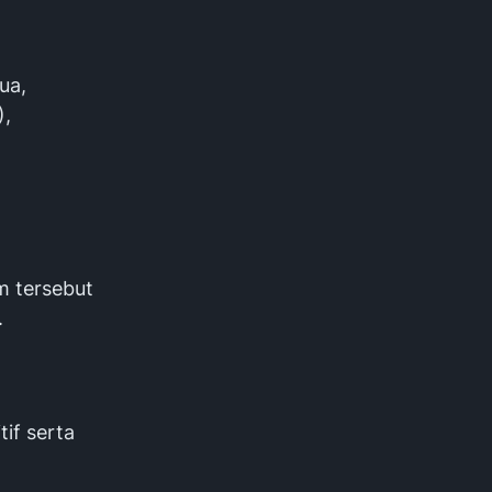
ua,
),
m tersebut
.
if serta