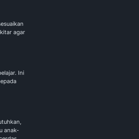
sesuaikan
kitar agar
lajar. Ini
kepada
utuhkan,
u anak-
cerdas.