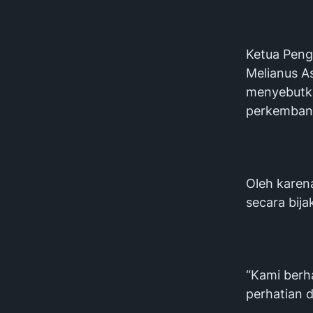
Ketua Peng
Melianus A
menyebutka
perkemban
Oleh karen
secara bij
“Kami berh
perhatian d