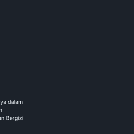
nya dalam
n
n Bergizi