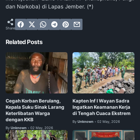
dan Narkoba) di Lapas Jember. (*)
Related Posts
Cegah Korban Berulang,
Kapten Inf I Wayan Sadra
Kepala Suku Sinak Larang
Ingatkan Keamanan Kerja
Keterlibatan Warga
di Tengah Cuaca Ekstrem
dengan KKB
By
Unknown
02 May, 2026
•
By
Unknown
02 May, 2026
•