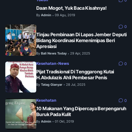
0
Daan Mogot, Yuk Baca Kisahnya!
By
Admin
09 Agu, 2019
•
0
Tinjau Pembinaan Di Lapas Jember Deputi
Bidang Koordinasi Kemenimipas Beri
Apresiasi
By
Bali News Today
29 Apr, 2025
•
Kesehatan
•
News
0
Pijat Tradisional Di Tenggarong Kutai
H.Abdulazis Ahli Pembesar Penis
By
Tatag Gianyar
28 Jul, 2025
•
Kesehatan
0
10 Makanan Yang Dipercaya Berpengaruh
Buruk Pada Kulit
By
Admin
01 Okt, 2019
•