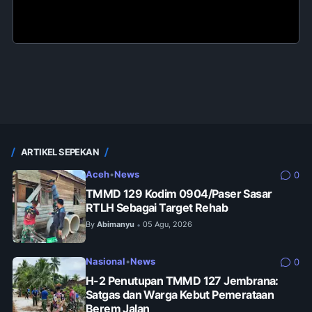
ARTIKEL SEPEKAN
Aceh
•
News
0
TMMD 129 Kodim 0904/Paser Sasar
RTLH Sebagai Target Rehab
By
Abimanyu
05 Agu, 2026
•
Nasional
•
News
0
H-2 Penutupan TMMD 127 Jembrana:
Satgas dan Warga Kebut Pemerataan
Berem Jalan