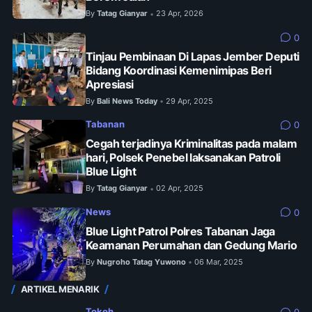
By
Tatag Gianyar
23 Apr, 2026
•
0
Tinjau Pembinaan Di Lapas Jember Deputi
Bidang Koordinasi Kemenimipas Beri
Apresiasi
By
Bali News Today
29 Apr, 2025
•
Tabanan
0
Cegah terjadinya Kriminalitas pada malam
hari, Polsek Penebel laksanakan Patroli
Blue Light
By
Tatag Gianyar
02 Apr, 2025
•
News
0
Blue Light Patrol Polres Tabanan Jaga
Keamanan Perumahan dan Gedung Mario
By
Nugroho Tatag Yuwono
06 Mar, 2025
•
ARTIKEL MENARIK
Tokoh