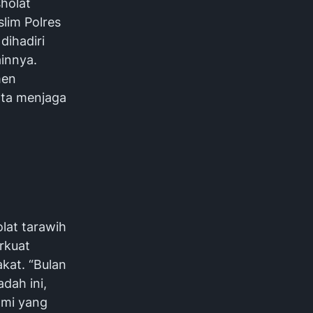
holat
lim Polres
dihadiri
ainnya.
men
rta menjaga
lat tarawih
rkuat
akat. “Bulan
dah ini,
hmi yang