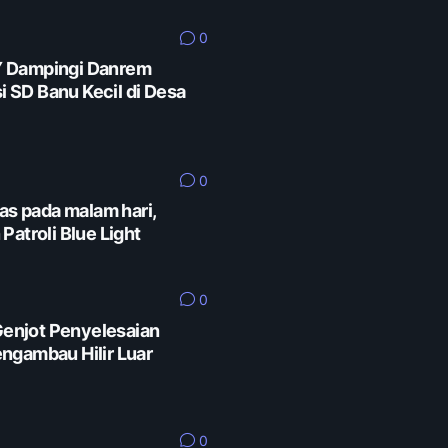
0
Y Dampingi Danrem
SD Banu Kecil di Desa
0
as pada malam hari,
Patroli Blue Light
0
enjot Penyelesaian
ngambau Hilir Luar
0