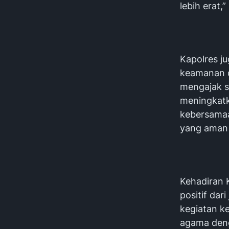
lebih erat,”
Kapolres j
keamanan d
mengajak s
meningkatk
kebersamaa
yang aman 
Kehadiran 
positif da
kegiatan k
agama den