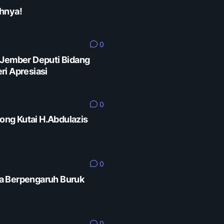
hnya!
0
 Jember Deputi Bidang
ri Apresiasi
0
rong Kutai H.Abdulazis
0
a Berpengaruh Buruk
0