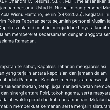
BP Chandra C. Kesuma, S.I.K., M.H., melaksanakan s
rjamaah bersama Ustad H. Nurhalim dan personel Mus
Aula Wisnu Hartono, Senin (24/3/2025). Kegiatan ini 
rim Polres Tabanan serta sejumlah personel Muslim l
Kapolres dalam ibadah ini menjadi bukti nyata komit
 dalam mempererat kebersamaan dengan anggota se
selama Ramadan.
mpatan tersebut, Kapolres Tabanan mengapresiasi
n yang terjalin antara kepolisian dan jamaah dalam
n ibadah Ramadan. Kapolres menegaskan bahwa sho
a sekadar ibadah, tetapi juga menjadi wadah mempe
dan sinergi antara Polri, tokoh agama, serta masyar
dalah waktu penuh berkah dan ampunan. Melalui iba
semakin memperkuat keimanan serta menjalin silatura