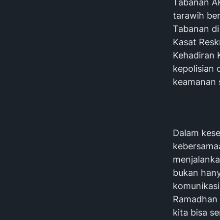
Tabanan AK
tarawih be
Tabanan di 
Kasat Resk
Kehadiran 
kepolisian
keamanan 
Dalam kese
kebersamaa
menjalanka
bukan hany
komunikasi 
Ramadhan a
kita bisa 