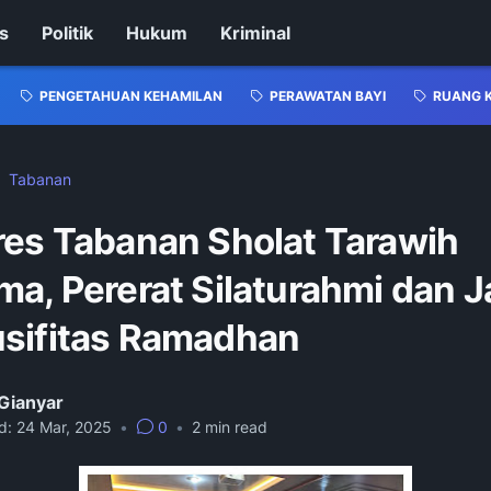
s
Politik
Hukum
Kriminal
PENGETAHUAN KEHAMILAN
PERAWATAN BAYI
RUANG 
Tabanan
res Tabanan Sholat Tarawih
ma, Pererat Silaturahmi dan 
sifitas Ramadhan
Gianyar
d:
24 Mar, 2025
•
0
•
2
min read