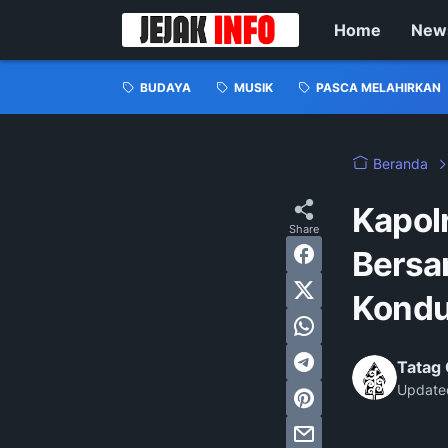
Home
New
BUDAYA
MUSIK
PASCA MELAHIRKAN
Beranda
Kapol
Bersa
Kondu
Tatag 
Update