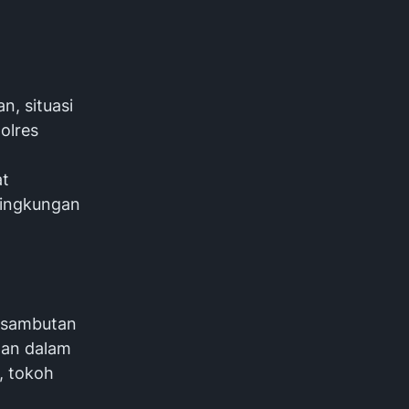
, situasi
olres
at
lingkungan
t sambutan
nan dalam
, tokoh