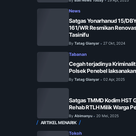
By
Bali News Today
29 Apr, 2025
•
News
Satgas Yonarhanud 15/DB
161/WR Resmikan Renovasi 
Tasinifu
By
Tatag Gianyar
27 Okt, 2024
•
Tabanan
Cegah terjadinya Kriminalit
Polsek Penebel laksanakan 
By
Tatag Gianyar
02 Apr, 2025
•
Satgas TMMD Kodim HST G
Rehab RTLH Milik Warga Pe
By
Abimanyu
20 Mei, 2025
•
ARTIKEL MENARIK
Tokoh