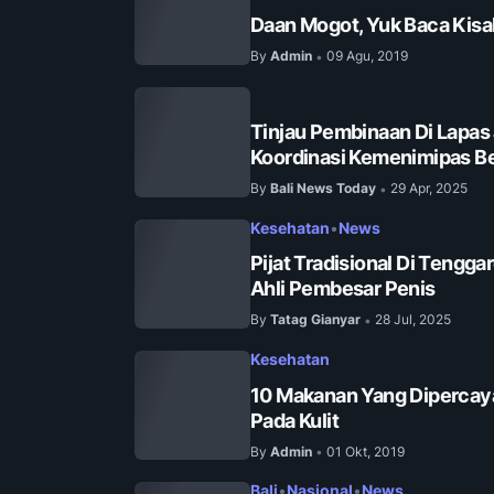
Daan Mogot, Yuk Baca Kisa
By
Admin
09 Agu, 2019
•
Tinjau Pembinaan Di Lapas
Koordinasi Kemenimipas Be
By
Bali News Today
29 Apr, 2025
•
Kesehatan
•
News
Pijat Tradisional Di Tengga
Ahli Pembesar Penis
By
Tatag Gianyar
28 Jul, 2025
•
Kesehatan
10 Makanan Yang Dipercay
Pada Kulit
By
Admin
01 Okt, 2019
•
Bali
•
Nasional
•
News