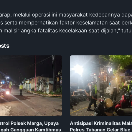
rap, melalui operasi ini masyarakat kedepannya dapa
tas serta memperhatikan faktor keselamatan saat ber
malisir angka fatalitas kecelakaan saat dijalan," tut
osts
atrol Polsek Marga, Upaya
Antisipasi Kriminalitas Ma
Cegah Gangguan Kamtibmas
Polres Tabanan Gelar Blue 