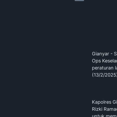
Gianyar - S
Ops Kesel
peraturan 
(13/2/2025
Kapolres Gi
Rizki Ramad
untuk memin