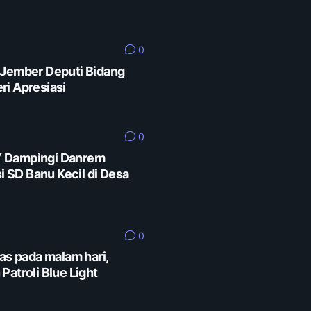
0
 Jember Deputi Bidang
ri Apresiasi
0
Y Dampingi Danrem
SD Banu Kecil di Desa
0
as pada malam hari,
Patroli Blue Light