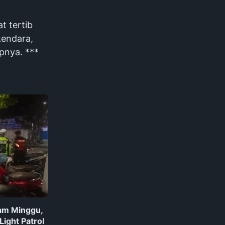
t tertib
kendara,
upnya. ***
lam Minggu,
Light Patrol