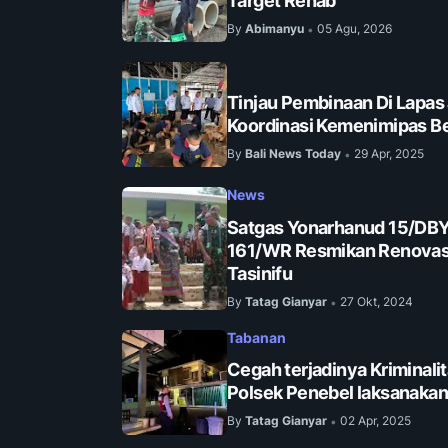
Target Rehab
By
Abimanyu
05 Agu, 2026
•
Tinjau Pembinaan Di Lapas
Koordinasi Kemenimipas Be
By
Bali News Today
29 Apr, 2025
•
News
Satgas Yonarhanud 15/DB
161/WR Resmikan Renovasi 
Tasinifu
By
Tatag Gianyar
27 Okt, 2024
•
Tabanan
Cegah terjadinya Kriminalit
Polsek Penebel laksanakan 
By
Tatag Gianyar
02 Apr, 2025
•