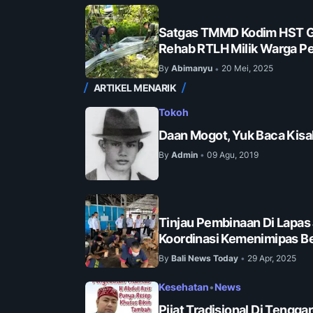
Satgas TMMD Kodim HST G
Rehab RTLH Milik Warga Pe
By
Abimanyu
20 Mei, 2025
•
ARTIKEL MENARIK
Tokoh
Daan Mogot, Yuk Baca Kisa
By
Admin
09 Agu, 2019
•
Tinjau Pembinaan Di Lapas
Koordinasi Kemenimipas Be
By
Bali News Today
29 Apr, 2025
•
Kesehatan
•
News
Pijat Tradisional Di Tengga