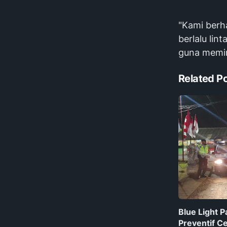
"Kami berha
berlalu lin
guna memini
Related P
Blue Light P
Preventif 