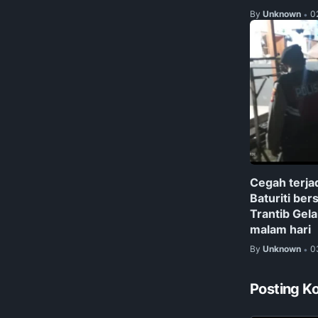
By
Unknown
0
•
Cegah terjad
Baturiti ber
Trantib Gela
malam hari
By
Unknown
0
•
Posting K