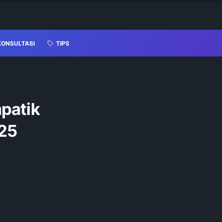
KONSULTASI
TIPS
patik
25