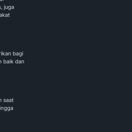
, juga
akat
ikan bagi
n baik dan
m saat
hingga