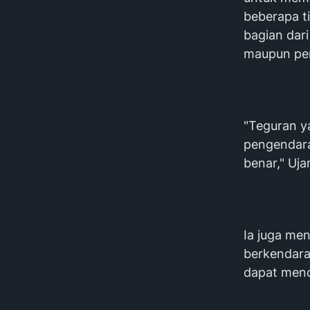
beberapa ti
bagian dar
maupun pen
"Teguran y
pengendara
benar," Uja
Ia juga me
berkendara
dapat mence