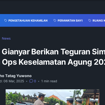
PENGETAHUAN KEHAMILAN
PERAWATAN BAYI
RUANG 
News
 Gianyar Berikan Teguran Sim
 Ops Keselamatan Agung 20
ho Tatag Yuwono
d:
06 Mar, 2025
•
0
•
1
min read