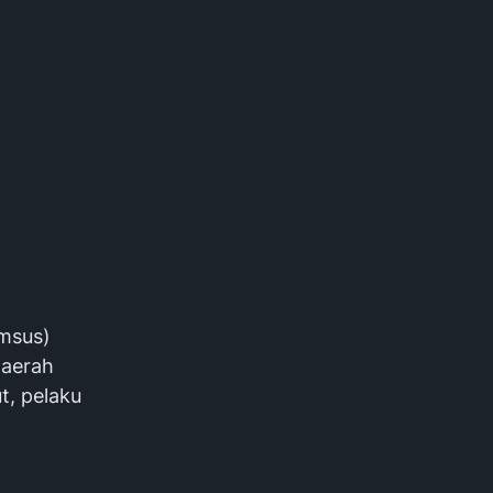
imsus)
daerah
t, pelaku