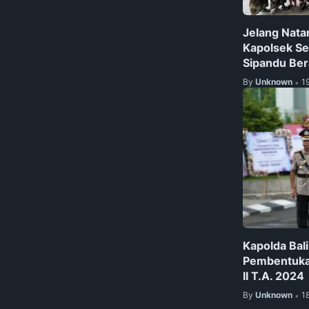
Jelang Nata
Kapolsek Se
Sipandu Ber
By
Unknown
1
•
Kapolda Bal
Pembentukan
II T.A. 2024
By
Unknown
1
•