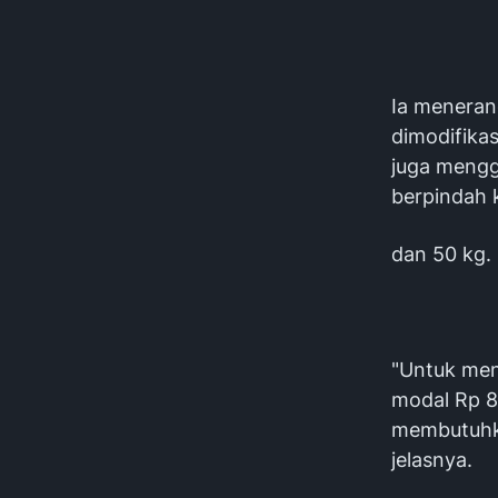
Ia meneran
dimodifikas
juga menggu
berpindah k
dan 50 kg.
"Untuk men
modal Rp 80
membutuhka
jelasnya.