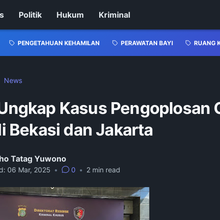
s
Politik
Hukum
Kriminal
PENGETAHUAN KEHAMILAN
PERAWATAN BAYI
RUANG 
News
i Ungkap Kasus Pengoplosan 
 di Bekasi dan Jakarta
ho Tatag Yuwono
d:
06 Mar, 2025
•
0
•
2
min read