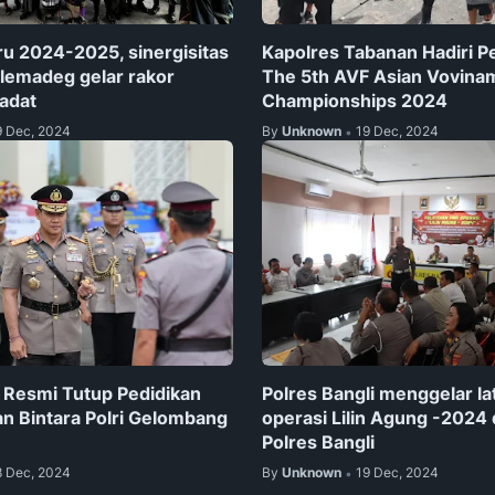
ru 2024-2025, sinergisitas
Kapolres Tabanan Hadiri 
lemadeg gelar rakor
The 5th AVF Asian Vovina
adat
Championships 2024
9 Dec, 2024
By
Unknown
19 Dec, 2024
•
i Resmi Tutup Pedidikan
Polres Bangli menggelar la
 Bintara Polri Gelombang
operasi Lilin Agung -2024
Polres Bangli
8 Dec, 2024
By
Unknown
19 Dec, 2024
•