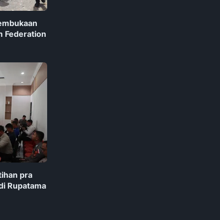
Pembukaan
m Federation
tihan pra
 di Rupatama