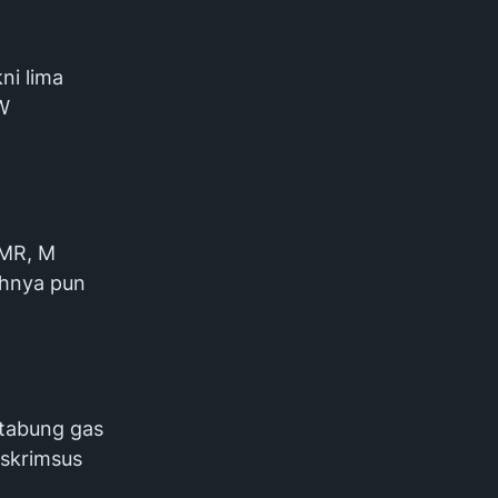
ni lima
 W
 MR, M
uhnya pun
 tabung gas
eskrimsus