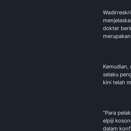
Wadirreskr
menjelaskan
dokter ber
merupakan 
Kemudian, 
selaku pen
kini telah 
“Para pelak
elpiji koso
dalam konfe