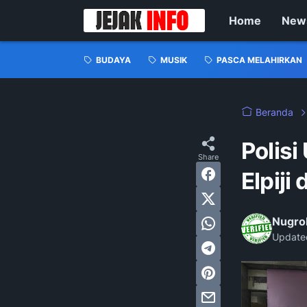
Home
New
BUDAYA
MUSIK
PASCA MELAHIRKAN
Beranda
Polis
Elpiji
Nugro
Update