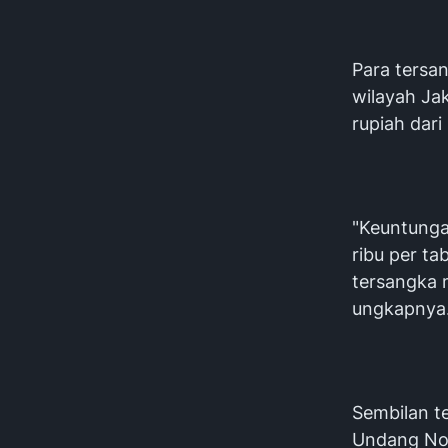
Para tersan
wilayah Ja
rupiah dari
"Keuntunga
ribu per ta
tersangka 
ungkapnya
Sembilan t
Undang Nom