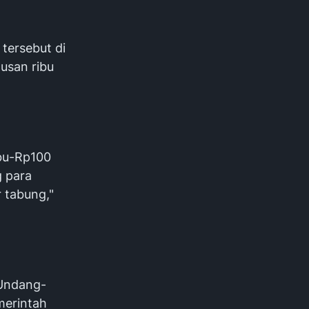
 tersebut di
usan ribu
ibu-Rp100
g para
 tabung,"
 Undang-
merintah