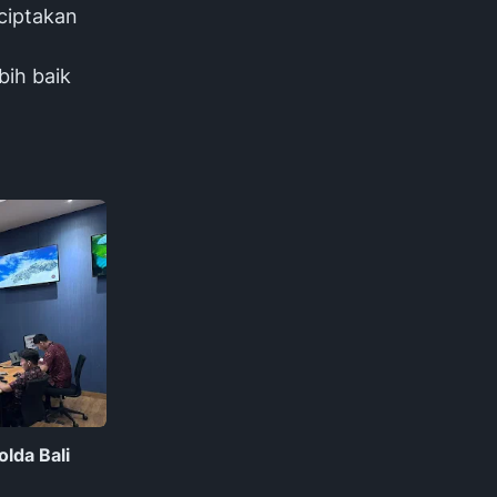
ciptakan
bih baik
lda Bali