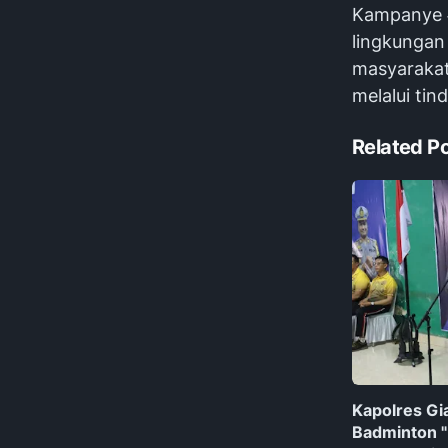
Kampanye #
lingkungan
masyarakat
melalui tin
Related P
Kapolres G
Badminton "