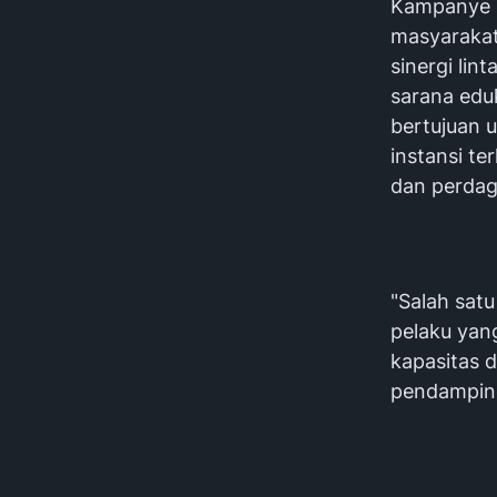
Kampanye i
masyarakat
sinergi lin
sarana eduk
bertujuan 
instansi t
dan perdag
"Salah sat
pelaku yan
kapasitas 
pendamping