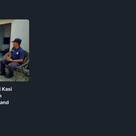
 Kasi
n
Land