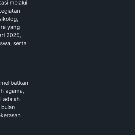
si melalui
kegiatan
ikolog,
ara yang
ri 2025,
iswa, serta
 melibatkan
oh agama,
l adalah
 bulan
ekerasan