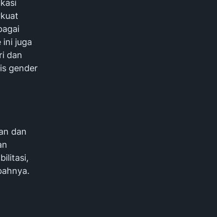
kasi
rkuat
bagai
 ini juga
ri dan
is gender
ban dan
an
litasi,
bahnya.