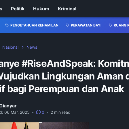
s
Politik
Hukum
Kriminal
PENGETAHUAN KEHAMILAN
PERAWATAN BAYI
RUANG 
Nasional
News
nye #RiseAndSpeak: Komit
 Wujudkan Lingkungan Aman 
sif bagi Perempuan dan Anak
Gianyar
d:
06 Mar, 2025
•
0
•
2
min read