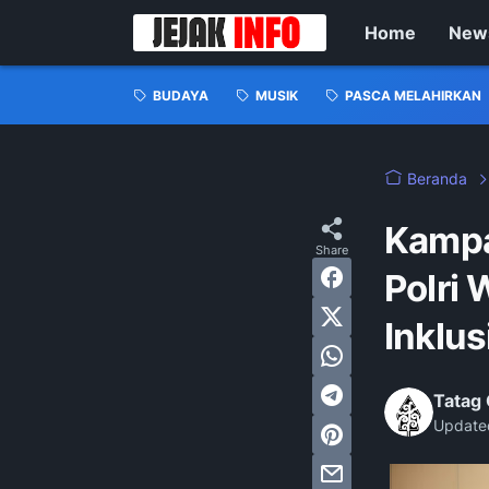
Home
New
BUDAYA
MUSIK
PASCA MELAHIRKAN
Beranda
Kampa
Polri
Inklu
Tatag 
Update