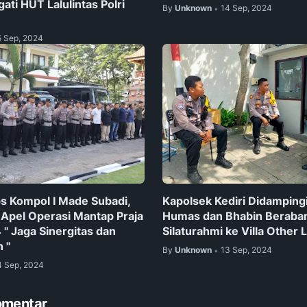
ati HUT Lalulintas Polri
By
Unknown
14 Sep, 2024
•
5 Sep, 2024
s Kompol I Made Subadi,
Kapolsek Kediri Didampingi
n Apel Operasi Mantap Praja
Humas dan Bhabin Beraba
" Jaga Sinergitas dan
Silaturahmi ke Villa Other 
 "
By
Unknown
13 Sep, 2024
•
4 Sep, 2024
omentar