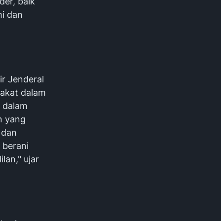
der, baik
mi dan
ir Jenderal
rakat dalam
i dalam
n yang
 dan
 berani
lan," ujar