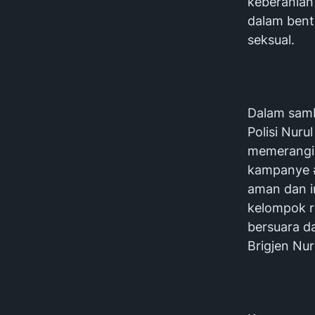
keberanian
dalam bentu
seksual.
Dalam samb
Polisi Nur
memerangi 
kampanye 
aman dan i
kelompok r
bersuara da
Brigjen Nur