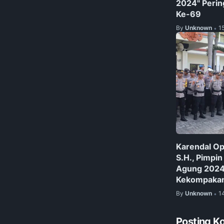
2024" Pering
Ke-69
By
Unknown
1
•
Karendal Op
S.H., Pimpi
Agung 2024 
Kekompakan
By
Unknown
1
•
Posting K