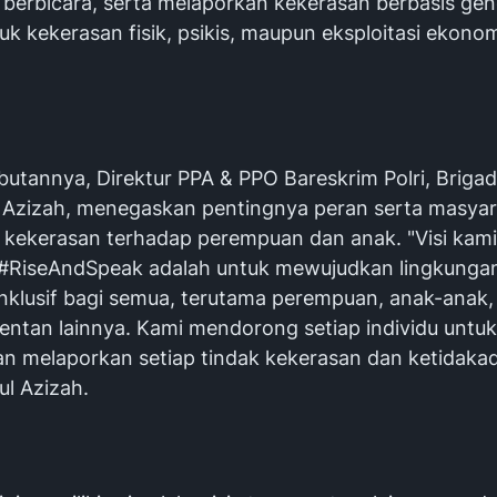
 berbicara, serta melaporkan kekerasan berbasis gen
k kekerasan fisik, psikis, maupun eksploitasi ekono
utannya, Direktur PPA & PPO Bareskrim Polri, Brigad
ul Azizah, menegaskan pentingnya peran serta masya
kekerasan terhadap perempuan dan anak. "Visi kam
#RiseAndSpeak adalah untuk mewujudkan lingkunga
nklusif bagi semua, terutama perempuan, anak-anak,
entan lainnya. Kami mendorong setiap individu untuk
n melaporkan setiap tindak kekerasan dan ketidakadi
ul Azizah.