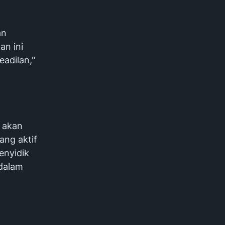
an
an ini
adilan,"
 akan
ang aktif
enyidik
 dalam