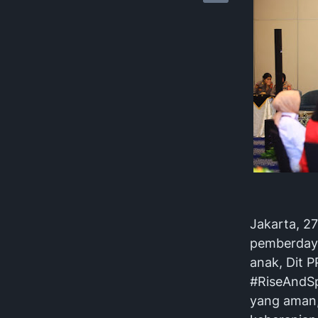
Jakarta, 2
pemberdaya
anak, Dit 
#RiseAndSp
yang aman, 