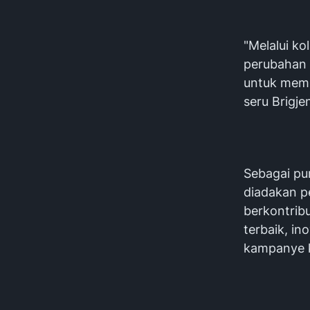
"Melalui k
perubahan 
untuk memb
seru Brigje
Sebagai pu
diadakan pe
berkontrib
terbaik, in
kampanye k