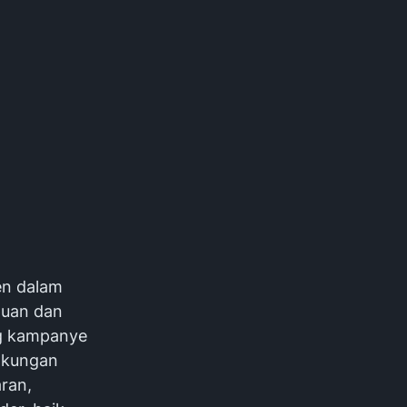
en dalam
puan dan
ng kampanye
gkungan
aran,