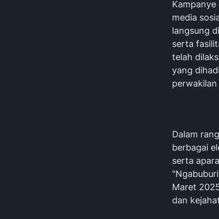
Kampanye #
media sosia
langsung d
serta fasil
telah dila
yang dihadi
perwakilan
Dalam rang
berbagai e
serta apar
"Ngabuburi
Maret 2025
dan kejaha