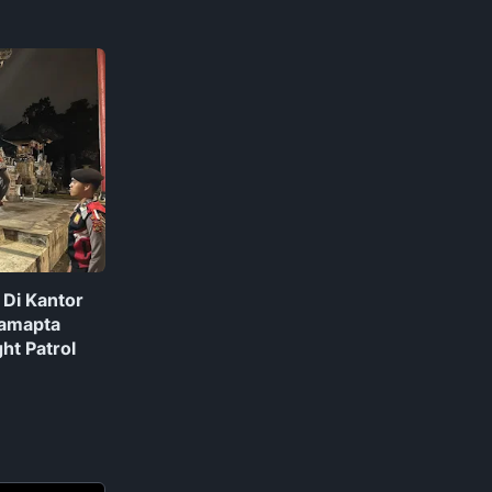
 Di Kantor
Samapta
ght Patrol