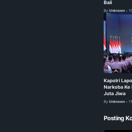
Bali
By
Unknown
1
•
Kapolri Lap
Narkoba Ke
Juta Jiwa
By
Unknown
1
•
Posting K