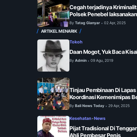
Cegah terjadinya Kriminalit
Polsek Penebel laksanakan 
By
Tatag Gianyar
02 Apr, 2025
•
ARTIKEL MENARIK
Tokoh
Daan Mogot, Yuk Baca Kisa
By
Admin
09 Agu, 2019
•
Tinjau Pembinaan Di Lapas
Koordinasi Kemenimipas Be
By
Bali News Today
29 Apr, 2025
•
Kesehatan
•
News
Pijat Tradisional Di Tengga
Ahli Pembesar Penis