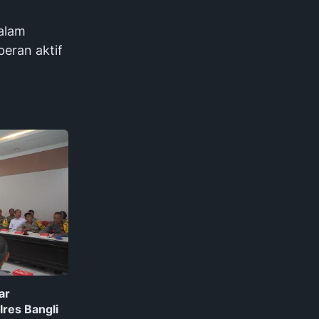
alam
peran aktif
ar
lres Bangli