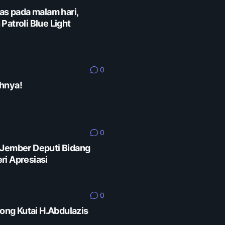
as pada malam hari,
Patroli Blue Light
0
hnya!
0
 Jember Deputi Bidang
ri Apresiasi
0
rong Kutai H.Abdulazis