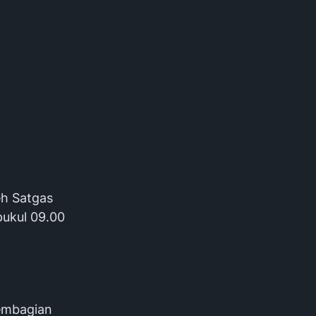
eh Satgas
pukul 09.00
pembagian