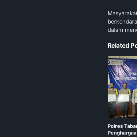
Masyarakat
berkendara,
dalam menci
Related P
Polres Taba
Penghargaan