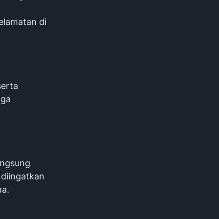
elamatan di
serta
aga
langsung
diingatkan
ma.