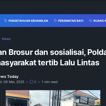
PENGETAHUAN KEHAMILAN
PERAWATAN BAYI
RUANG 
News
n Brosur dan sosialisai, Polda
asyarakat tertib Lalu Lintas
News Today
d:
06 Mar, 2025
•
0
•
1
min read