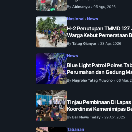
By
Abimanyu
05 Agu, 2026
•
Nasional
•
News
H-2 Penutupan TMMD 127 
Warga Kebut Pemerataan B
By
Tatag Gianyar
23 Apr, 2026
•
News
Blue Light Patrol Polres 
Perumahan dan Gedung Ma
By
Nugroho Tatag Yuwono
06 Mar, 
•
Tinjau Pembinaan Di Lapas
Koordinasi Kemenimipas Be
By
Bali News Today
29 Apr, 2025
•
Tabanan