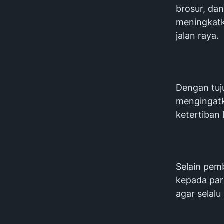
brosur, da
meningkatk
jalan raya.
Dengan tuj
mengingatk
ketertiban l
Selain pem
kepada par
agar selalu