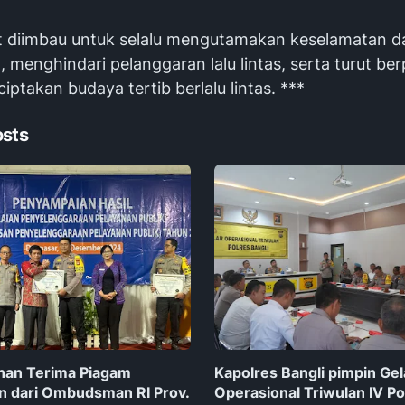
 diimbau untuk selalu mengutamakan keselamatan d
 menghindari pelanggaran lalu lintas, serta turut ber
ptakan budaya tertib berlalu lintas. ***
osts
nan Terima Piagam
Kapolres Bangli pimpin Gel
 dari Ombudsman RI Prov.
Operasional Triwulan IV Po