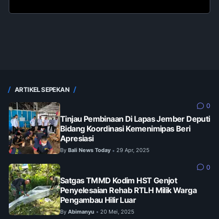
ARTIKEL SEPEKAN
0
Tinjau Pembinaan Di Lapas Jember Deputi
Bidang Koordinasi Kemenimipas Beri
Apresiasi
By
Bali News Today
29 Apr, 2025
•
0
Satgas TMMD Kodim HST Genjot
Penyelesaian Rehab RTLH Milik Warga
Pengambau Hilir Luar
By
Abimanyu
20 Mei, 2025
•