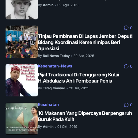
By
Admin
09 Agu, 2019
•
0
Tinjau Pembinaan Di Lapas Jember Deputi
Bidang Koordinasi Kemenimipas Beri
Apresiasi
By
Bali News Today
29 Apr, 2025
•
Kesehatan
•
News
0
Pijat Tradisional Di Tenggarong Kutai
H.Abdulazis Ahli Pembesar Penis
By
Tatag Gianyar
28 Jul, 2025
•
Kesehatan
0
10 Makanan Yang Dipercaya Berpengaruh
Buruk Pada Kulit
By
Admin
01 Okt, 2019
•