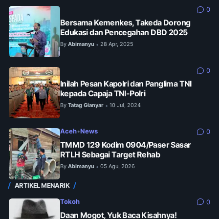
0
Bersama Kemenkes, Takeda Dorong
Edukasi dan Pencegahan DBD 2025
By
Abimanyu
28 Apr, 2025
•
0
Inilah Pesan Kapolri dan Panglima TNI
kepada Capaja TNI-Polri
By
Tatag Gianyar
10 Jul, 2024
•
Aceh
•
News
0
TMMD 129 Kodim 0904/Paser Sasar
RTLH Sebagai Target Rehab
By
Abimanyu
05 Agu, 2026
•
ARTIKEL MENARIK
Tokoh
0
Daan Mogot, Yuk Baca Kisahnya!