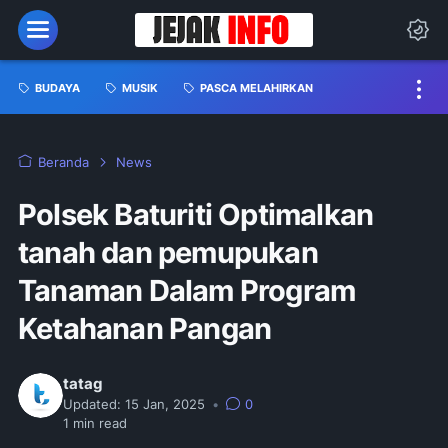
BUDAYA
MUSIK
PASCA MELAHIRKAN
Beranda
News
Polsek Baturiti Optimalkan
tanah dan pemupukan
Tanaman Dalam Program
Ketahanan Pangan
tatag
Updated:
15 Jan, 2025
•
0
1
min read