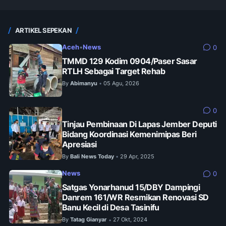
ARTIKEL SEPEKAN
Aceh
•
News
0
TMMD 129 Kodim 0904/Paser Sasar
RTLH Sebagai Target Rehab
By
Abimanyu
05 Agu, 2026
•
0
Tinjau Pembinaan Di Lapas Jember Deputi
Bidang Koordinasi Kemenimipas Beri
Apresiasi
By
Bali News Today
29 Apr, 2025
•
News
0
Satgas Yonarhanud 15/DBY Dampingi
Danrem 161/WR Resmikan Renovasi SD
Banu Kecil di Desa Tasinifu
By
Tatag Gianyar
27 Okt, 2024
•