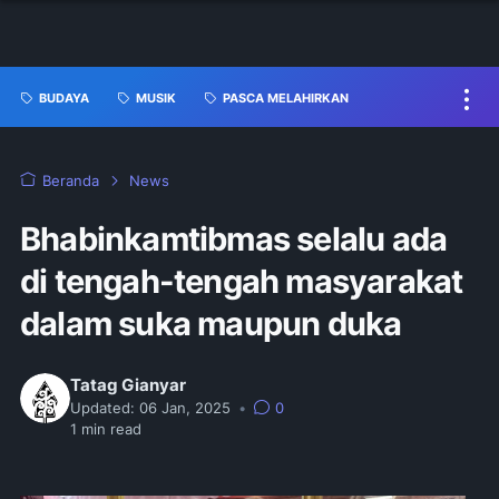
BUDAYA
MUSIK
PASCA MELAHIRKAN
Beranda
News
Bhabinkamtibmas selalu ada
di tengah-tengah masyarakat
dalam suka maupun duka
Tatag Gianyar
Updated:
06 Jan, 2025
•
0
1
min read