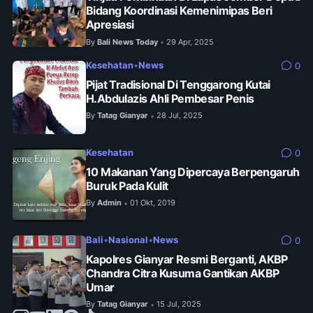
Bidang Koordinasi Kemenimipas Beri
Apresiasi
By
Bali News Today
29 Apr, 2025
•
Kesehatan
•
News
0
Pijat Tradisional Di Tenggarong Kutai
H.Abdulazis Ahli Pembesar Penis
By
Tatag Gianyar
28 Jul, 2025
•
Kesehatan
0
10 Makanan Yang Dipercaya Berpengaruh
Buruk Pada Kulit
By
Admin
01 Okt, 2019
•
Bali
•
Nasional
•
News
0
Kapolres Gianyar Resmi Berganti, AKBP
Chandra Citra Kusuma Gantikan AKBP
Umar
By
Tatag Gianyar
15 Jul, 2025
•