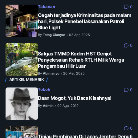
Tabanan
0
Cegah terjadinya Kriminalitas pada malam
hari, Polsek Penebel laksanakan Patroli
Blue Light
By
Tatag Gianyar
02 Apr, 2025
•
0
Satgas TMMD Kodim HST Genjot
Penyelesaian Rehab RTLH Milik Warga
Pengambau Hilir Luar
By
Abimanyu
20 Mei, 2025
•
ARTIKEL MENARIK
Tokoh
0
Daan Mogot, Yuk Baca Kisahnya!
By
Admin
09 Agu, 2019
•
0
Tinjau Pembinaan Di Lapas Jember Deputi