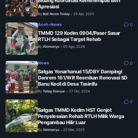
Bidang Koordinasi Kemenimipas Beri
Apresiasi
By
Bali News Today
29 Apr, 2025
•
Aceh
•
News
0
TMMD 129 Kodim 0904/Paser Sasar
RTLH Sebagai Target Rehab
By
Abimanyu
05 Agu, 2026
•
News
0
Satgas Yonarhanud 15/DBY Dampingi
Danrem 161/WR Resmikan Renovasi SD
Banu Kecil di Desa Tasinifu
By
Tatag Gianyar
27 Okt, 2024
•
0
Satgas TMMD Kodim HST Genjot
Penyelesaian Rehab RTLH Milik Warga
Pengambau Hilir Luar
By
Abimanyu
20 Mei, 2025
•