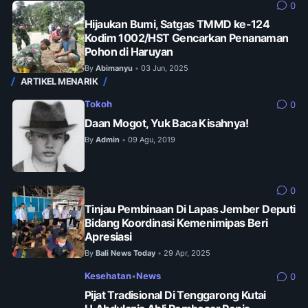
0
Hijaukan Bumi, Satgas TMMD ke-124
Kodim 1002/HST Gencarkan Penanaman
Pohon di Haruyan
By
Abimanyu
03 Jun, 2025
•
ARTIKEL MENARIK
Tokoh
0
Daan Mogot, Yuk Baca Kisahnya!
By
Admin
09 Agu, 2019
•
0
Tinjau Pembinaan Di Lapas Jember Deputi
Bidang Koordinasi Kemenimipas Beri
Apresiasi
By
Bali News Today
29 Apr, 2025
•
Kesehatan
•
News
0
Pijat Tradisional Di Tenggarong Kutai